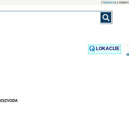
|
Naslovna
| Uslovi
LOKACIJE
M
ROIZVODA