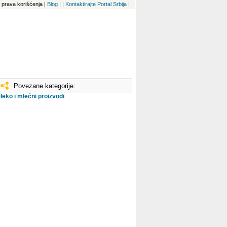
 i prava korišćenja
|
Blog
|
| Kontaktirajte Portal Srbija |
Povezane kategorije:
leko i mlečni proizvodi