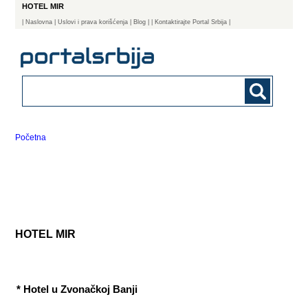
HOTEL MIR
|
Naslovna
| Uslovi i prava korišćenja
|
Blog
|
| Kontaktirajte Portal Srbija |
Početna
HOTEL MIR
* Hotel u Zvonačkoj Banji