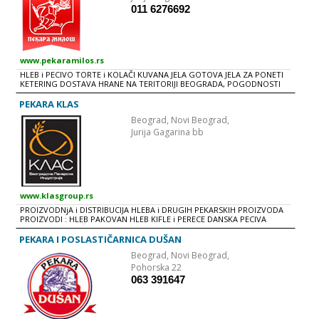
011 6276692
www.pekaramilos.rs
HLEB i PECIVO TORTE i KOLAČI KUVANA JELA GOTOVA JELA ZA PONETI
KETERING DOSTAVA HRANE NA TERITORIJI BEOGRADA, POGODNOSTI
ZA FIRME
PEKARA KLAS
Beograd,
Novi Beograd,
Jurija Gagarina bb
www.klasgroup.rs
PROIZVODNjA i DISTRIBUCIJA HLEBA i DRUGIH PEKARSKIH PROIZVODA
PROIZVODI : HLEB PAKOVAN HLEB KIFLE i PERECE DANSKA PECIVA
KROASANI KOLAČI i TORTE SLAVSKI KOLAČI SMRZNUTI PROGRAM
’’KLAS’’ sa svojom tradicijom dugom skoro 60 godina danas predstavlja
PEKARA I POSLASTIČARNICA DUŠAN
najvećeg proizvođača hleba i peciva u Srbiji. U svojoj širokoj ponudi
Beograd,
Novi Beograd,
proizvoda, ovaj naš poslovni gigant nudi veliki asortiman različitih vrsta
hleba, hlađenog, smrznutog i pakovanog peciva, sendviča i pita kao i
Pohorska 22
veliki izbor kolača, krofni...Izlazeći u susret potrebama i zahtevima
063 391647
potrošača, postojeći asortiman hleba i peciva proizvodi se od različitih
vrsta brašna, kao što su: pšenično, integralno, krompirovo, kukuruzno,
sojino brašno, mekinje, raž...uz prisustvo različitih semenki lana,
suncokreta, susama, ovsenih pahuljica, kima – svakodnevno se