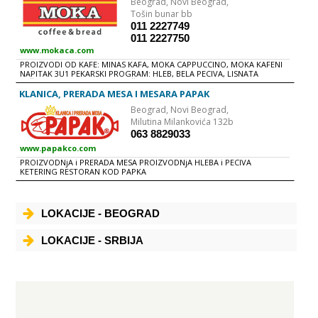
Beograd,
Novi Beograd,
Tošin bunar bb
011 2227749
011 2227750
www.mokaca.com
PROIZVODI OD KAFE: MINAS KAFA, MOKA CAPPUCCINO, MOKA KAFENI
NAPITAK 3U1 PEKARSKI PROGRAM: HLEB, BELA PECIVA, LISNATA
PEČENA PECIVA PRERADA BRAŠNA SMRZNUTI PROGRAM: SMRZNUTO
TESTO, POLUGOTOVI SMRZNUTI PROIZVODI PROIZVODNjA KORA ZA
KLANICA, PRERADA MESA I MESARA PAPAK
PITE i GIBANICE PROIZVODNjA KOLAČA PROIZVODNjA DUGOTRAJNIH
Beograd,
Novi Beograd,
PEČENIH PECIVA DISTRIBUCIJA
Milutina Milankovića 132b
063 8829033
www.papakco.com
PROIZVODNjA i PRERADA MESA PROIZVODNjA HLEBA i PECIVA
KETERING RESTORAN KOD PAPKA
LOKACIJE - BEOGRAD
LOKACIJE - SRBIJA