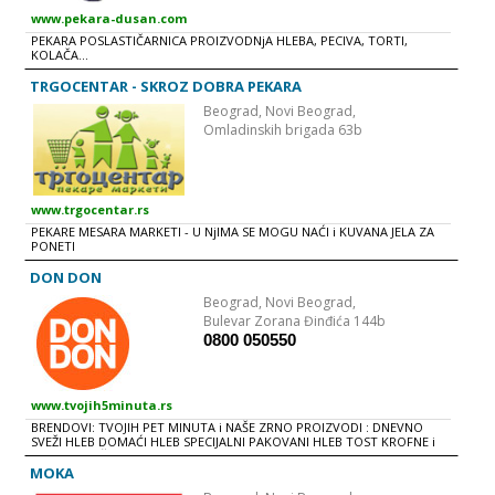
obogaćuje novim, još ukusnijim i kvalitetnijim proizvodima. U okviru
ovog poslovnog sistema postoji akreditovana laboratorija koja ima sve
www.pekara-dusan.com
potrebne sertifikate (HACCP и ISO standard) za kontrolu ispravnosti i
PEKARA POSLASTIČARNICA PROIZVODNjA HLEBA, PECIVA, TORTI,
kvaliteta proizvoda a sve prema savremenim standardima u
KOLAČA...
proizvodnji pekarskih proizvoda. Pored velikih trgovinskih sistema kao
i državnih ustanova s kojima ima uspešnu dugogodišnju saradnju,
TRGOCENTAR - SKROZ DOBRA PEKARA
’’KLAS’’ svoj širok asortiman pekarskih proizvoda plasira u 40 objekata a
u planu je širenje maloprodajne mreže i otvaranje novih
Beograd,
Novi Beograd,
specijalizovanih objekata širom zemlje. Tržišna orjentacija i poslovanje
Omladinskih brigada 63b
firme uslovljavaju primenu najnovije tehnologije, enterijera i usluga u
čemu prednjačimo i držimo korak sa najboljim firmama iz ove branše.
Rezultat je najviši kvalitet na domaćem tržištu. ‘’KLAS’’ hleb i pecivo
pravi se s ljubavlju, čuvajući svoju dugu tradiciju i poštovanje velikog
broja zadovoljnih potrošača.
www.trgocentar.rs
PEKARE MESARA MARKETI - U NjIMA SE MOGU NAĆI i KUVANA JELA ZA
PONETI
DON DON
Beograd,
Novi Beograd,
Bulevar Zorana Đinđića 144b
0800 050550
www.tvojih5minuta.rs
BRENDOVI: TVOJIH PET MINUTA i NAŠE ZRNO PROIZVODI : DNEVNO
SVEŽI HLEB DOMAĆI HLEB SPECIJALNI PAKOVANI HLEB TOST KROFNE i
PECIVO BRAŠNO PREZLE
MOKA