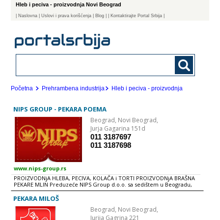
Hleb i peciva - proizvodnja Novi Beograd
|
Naslovna
| Uslovi i prava korišćenja
|
Blog
|
| Kontaktirajte Portal Srbija |
Početna
Prehrambena industrija
Hleb i peciva - proizvodnja
NIPS GROUP - PEKARA POEMA
Beograd,
Novi Beograd,
Jurja Gagarina 151d
011 3187697
011 3187698
www.nips-group.rs
PROIZVODNjA HLEBA, PECIVA, KOLAČA i TORTI PROIZVODNjA BRAŠNA
PEKARE MLIN Preduzeće NIPS Group d.o.o. sa sedištem u Beogradu,
osnovano je 15.02.1996.godine. Osnovna delatnost preduzeća je
proizvodnja mlinskih proizvoda. Pored ove delatnosti bavimo se
PEKARA MILOŠ
proizvodnjom pekarskih proizvoda i skladištenjem žitarica, kao i
Beograd,
Novi Beograd,
distribucijom pekarskih proizvoda kroz lanac pekara "Poema”.
Jurija Gagrina 221