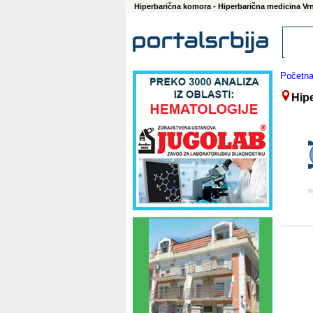
Hiperbarična komora - Hiperbarična medicina Vr
Početn
Hip