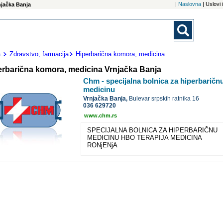
|
Naslovna
| Uslovi
njačka Banja
a
Zdravstvo, farmacija
Hiperbarična komora, medicina
erbarična komora, medicina Vrnjačka Banja
Chm - specijalna bolnica za hiperbaričn
medicinu
Vrnjačka Banja,
Bulevar srpskih ratnika 16
036 629720
www.chm.rs
SPECIJALNA BOLNICA ZA HIPERBARIČNU
MEDICINU HBO TERAPIJA MEDICINA
RONjENjA