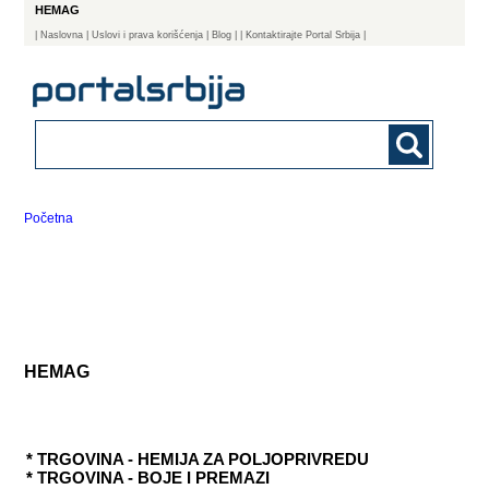
HEMAG
|
Naslovna
| Uslovi i prava korišćenja
|
Blog
|
| Kontaktirajte Portal Srbija |
Početna
HEMAG
* TRGOVINA - HEMIJA ZA POLJOPRIVREDU
* TRGOVINA - BOJE I PREMAZI