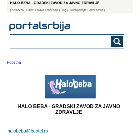
HALO BEBA - GRADSKI ZAVOD ZA JAVNO ZDRAVLJE
|
Naslovna
| Uslovi i prava korišćenja
|
Blog
|
| Kontaktirajte Portal Srbija |
Početna
HALO BEBA - GRADSKI ZAVOD ZA JAVNO
ZDRAVLJE
halobeba@beotel.rs