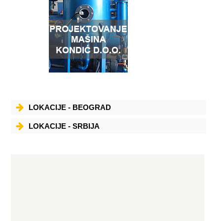
skladištenje, ugradnja i prodaja opreme i materijala iz oblasti
sopstvene delatnosti, putem svoje prodavnice u Subotici i ditributivne
mreže; uz stalni-planski obilazak potencijalni korisnika širom zemlje,
sa prezentacijom naše ponude i delatnosti, već prema konkretnom
dogovoru. Izgradnja kompletnih, svih vrsta gasnih instalacija, instalacija
grejanja, hlađenja, klimatizacije, ventilacije i slično. Sopstvena i
kooperantska proizvodnja dela opreme iz naše delatnosti.
Organizacija i obavljanje servisa, u garantnom i vangarantnom roku, na
celokupnoj prodatoj i ugrađenoj opremi i instalacijama. Servisni
centar u subotici sa sortiranim originalnim rezervnim delovima, pored
obavljana navedenih servisa, vrši permanentnu, plansku i stručnu
obuku servisera naših distributera, širom zemlje. Projektovanje gasnih
instalacija, instalacija grejanja, klimatizacije, ventilacije i sl.
Koordinacija izgradnje kompletnih stambenih, industrijskih i sličnih
objekata; sa izgradnjom dela istih iz naše delatnosti, a uz angažovnje
priznatih privrednih organizacija, za oblast građevinarstva, elektro i
drugih specijalizovanih poslova, van delatnosti CÍM GAS-a. SERVIS CIM
LOKACIJE - BEOGRAD
GAS d.o.o. Subotica; ima za gornje opredeljenje još i poseban razlog,
kao što se to i iz imena CIM GAS da zaključiti, sigurnost i bezbednost
prilikom korišćenja istih. Nestručnim postupcima, tokom
LOKACIJE - SRBIJA
transportovanja, montaže, puštanja u rad, obuke korisnika, kao i
obavljanja povremenog i redovnih godišnjih servisa, može da dovede
do neželjenih posledica. Nestručno i nenamensko korišćenje opreme
od strane korisnika, van dobijenog uputstva, angažovanje neovlašćenih
servisera za poravke i ugradnja neoriginalnih rezervnih delova, može
da dovede do istih