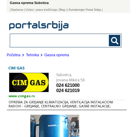
Gasna oprema Subotica
|
Naslovna
| Uslovi i prava korišćenja
|
Blog
|
| Kontaktirajte Portal Srbija |
Početna
Tehnika
Gasna oprema
CIM GAS
Subotica,
Jovana Mikića 56
024 621000
024 621019
www.cimgas.rs
OPREMA ZA GREJANJE KLIMATIZACIJA, VENTILACIJA INSTALACIONI
RADOVI - GREJANJE, CENTRALNO GREJANJE, GASNE INSTALACIJE,
VENTILACIJA GASNI UREĐAJI - Gasni kotlovi - Zidni gasni kotlovi - Stabilni
gasni kotlovi - Gasne peći - Gasni gorionici - Ozračivači - Kaloriferi -
Akumulacioni bojleri - Protočni bojleri Uređaji na čvrsto gorivo
Električni uređaji Kombinovani uređaji Solarni sistemi Radijatori Fitinzi
Termo i manometri Cirkulacione pumpe Ekspanzione posude
Armatura Cevi Izolacija Pomoćni materijal Klimatizacija Ventilacija
Dimnjaci CIM GAS doo Subotica Vrši kompletne usluge: Nabavka,