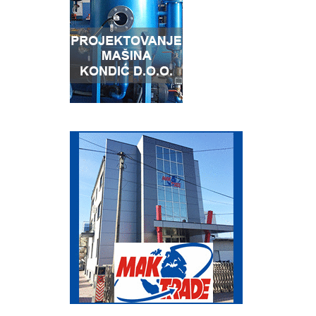
Auto-gasa možete snabdeti i ostalim naftnim derivatima, a skoro sve
su snabdevene kafeima, prodavnicama i auto perionicama. Društvo
raspolaže i sa 5 auto cisterni za sopstveno i snabdevanje kupaca na
veliko, tako da u svojoj delatnosti daje zaokruženu uslugu. MB-GAS OIL
će i u buduće težiti širenju svesti o korišćenju Autogasa kao
komercijalno i ekološki najboljeg pogonskog goriva i pružanju
visokokvalitetne usluge svim svojim velekupcima i krajnjim
potrošačima. SKLADIŠTENJE MB GAS OIL ima najveći distributivni centar
za veleprodaju i skladištenje Auto-gasa u Srbiji kapaciteta 2300 m3 u
Padinskoj skeli sa železničkim i auto terminalomi još jedan u Prokuplju
kapaciteta 500 m3, takođe sa železničkim i auto terminalom, u čijem
kompleksu je i pumpna stanica za Autogas i ostale naftne derivate.
TRANSPORT MB-GAS OIL obavlja transport kako do sopstvenih pumpi,
tako i u sklopu ostalih usluga velekupcima i drugim klijentima.
Transport se obavlja sa 6 modernih cisterni za TNG i 2 cisterne za
transport dizela i benzina kojima upravljaju naši dobro obučeni i
iskusni vozači. Za bliže informacije o transportu Autogasa našim
autocisternama obratite se na: tel.:++ 381 11 2754 187 ili putem e-
maila: VELEPRODAJA MB-GAS OIL obavlja veleprodaju Autogasa. Kupci
Autogas mogu preuzeti sami u našim distributivnim centrima ili im ga
mi možemo dopremiti našim auto-cisternama. Imamo veoma efikasan
proces