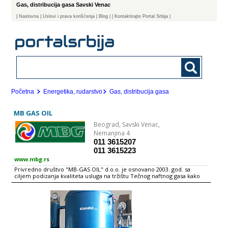
Gas, distribucija gasa Savski Venac
|
Naslovna
| Uslovi i prava korišćenja
|
Blog
|
| Kontaktirajte Portal Srbija |
Početna
Energetika, rudarstvo
Gas, distribucija gasa
MB GAS OIL
Beograd,
Savski Venac,
Nemanjina 4
011 3615207
011 3615223
www.mbg.rs
Privredno društvo "MB-GAS OIL" d.o.o. je osnovano 2003. god. sa
ciljem podizanja kvaliteta usluga na tržištu Tečnog naftnog gasa kako
velekupcima tako i krajnjim korisnicima TNG. Dakle, osnovna
delatnost MBG-a je veleprodaja, maloprodaja, skladištenje i transport
Tečnog naftnog gasa odn. Auto-gasa. Od osnivanja, MBG je prerastao u
privredno društvo sa preko 100 zaposlenih, formirao mrežu od 17
Auto-gas pumpnih stanica širom Srbije, dva distributivna centra za
skladištenje i velikoprodaju Auto-gasa kapaciteta 2300 m3 i 500 m3, oba
sa železničkim i auto terminalom. Na nekim od naših pumpi se pored