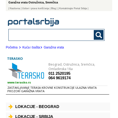
Garažna vrata Ostružnica, Sremčica
|
Naslovna
| Uslovi i prava korišćenja
|
Blog
|
| Kontaktirajte Portal Srbija |
Početna
Kuća i bašta
Garažna vrata
TERASKO
Beograd,
Ostružnica, Sremčica,
Omladinska 18a
011 2520195
064 9619174
www.terasko.rs
ZASTAKLjIVANjE TERASA KROVNE KONSTRUKCIJE ULAZNA VRATA
PROZORI GARAŽNA VRATA
LOKACIJE - BEOGRAD
LOKACIJE - SRBIJA