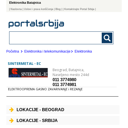
Elektronika Batajnica
|
Naslovna
| Uslovi i prava korišćenja
|
Blog
|
| Kontaktirajte Portal Srbija |
Početna
Elektronika i telekomunikacije
Elektronika
SINTERMETAL - EC
Beograd,
Batajnica,
Naseljeno mesto 244d
011 3774980
011 3774981
ELEKTROOPREMA GASNO ZAVARIVANjE i REZANjE
LOKACIJE - BEOGRAD
LOKACIJE - SRBIJA