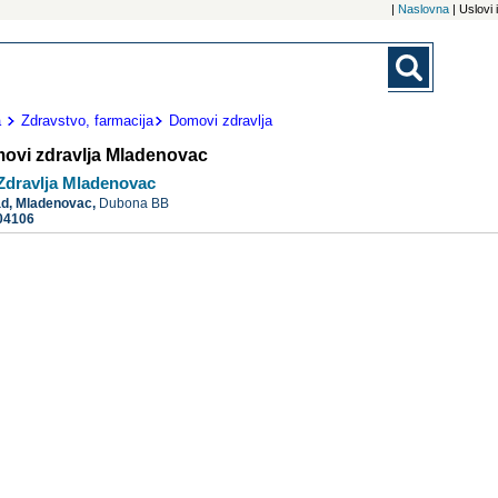
|
Naslovna
| Uslovi
a
Zdravstvo, farmacija
Domovi zdravlja
ovi zdravlja Mladenovac
dravlja Mladenovac
ad,
Mladenovac,
Dubona BB
04106