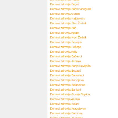
Domovi zdravlja
Begeč
Domovi zdravlja
Bački Vinogradi
Domovi zdravlja
Đurđin
Domovi zdravlja
Hajdukovo
Domovi zdravlja
Stari Žednik
Domovi zdravlja
Bač
Domovi zdravlja
Apatin
Domovi zdravlja
Novi Žednik
Domovi zdravlja
Sevojno
Domovi zdravlja
Požega
Domovi zdravlja
Arilje
Domovi zdravlja
Bačevci
Domovi zdravlja
Jabuka
Domovi zdravlja
Banja Koviljača
Domovi zdravlja
Bogatić
Domovi zdravlja
Badovinci
Domovi zdravlja
Koceljeva
Domovi zdravlja
Belanovica
Domovi zdravlja
Banjani
Domovi zdravlja
Gornja Toplica
Domovi zdravlja
Azanja
Domovi zdravlja
Kolari
Domovi zdravlja
Kragujevac
Domovi zdravlja
Batočina