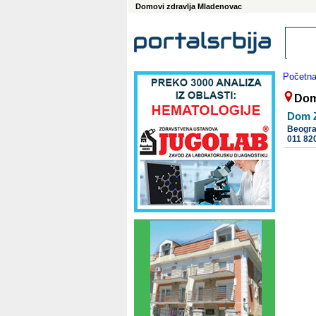
Domovi zdravlja Mladenovac
Početn
Dom
Dom Z
Beogr
011 82