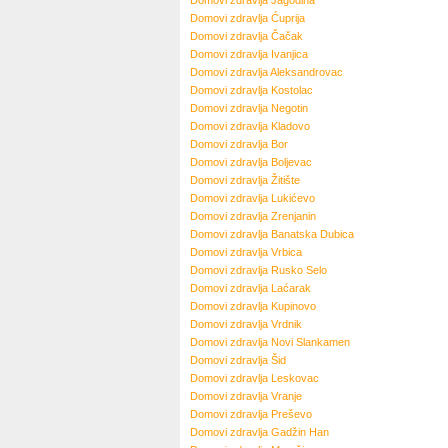
Domovi zdravlja
Jagodina
Domovi zdravlja
Ćuprija
Domovi zdravlja
Čačak
Domovi zdravlja
Ivanjica
Domovi zdravlja
Aleksandrovac
Domovi zdravlja
Kostolac
Domovi zdravlja
Negotin
Domovi zdravlja
Kladovo
Domovi zdravlja
Bor
Domovi zdravlja
Boljevac
Domovi zdravlja
Žitište
Domovi zdravlja
Lukićevo
Domovi zdravlja
Zrenjanin
Domovi zdravlja
Banatska Dubica
Domovi zdravlja
Vrbica
Domovi zdravlja
Rusko Selo
Domovi zdravlja
Laćarak
Domovi zdravlja
Kupinovo
Domovi zdravlja
Vrdnik
Domovi zdravlja
Novi Slankamen
Domovi zdravlja
Šid
Domovi zdravlja
Leskovac
Domovi zdravlja
Vranje
Domovi zdravlja
Preševo
Domovi zdravlja
Gadžin Han