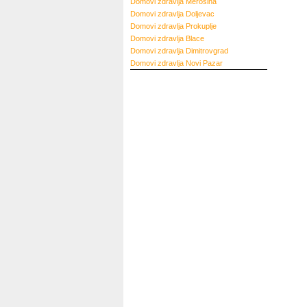
Domovi zdravlja
Merošina
Domovi zdravlja
Doljevac
Domovi zdravlja
Prokuplje
Domovi zdravlja
Blace
Domovi zdravlja
Dimitrovgrad
Domovi zdravlja
Novi Pazar