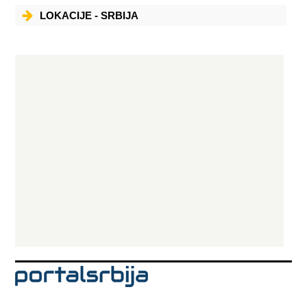
da je efekat kafe na ponašanje prvo uočen u Etiopiji oko 850 godine
naše ere. Vredni pastir je primetio da ovce postaju hiperaktivne nakon
LOKACIJE - SRBIJA
što pojedu odredene crvene bobice. Kada ih je on probao delovale su
na isti način. Usamljeni monah je prolazio pored pastira, takođe
probao bobice i otkrio da mu mogu pomoći da ostane budan tokom
dugih molitvi. Druge priče govore o Arapinu koji je sa svojim
sledbenicima proteran u Etiopiju i osuđen da umre od gladi u pustinji.
Jednog dana gladni očajnici su skuvali zrnevlje nepoznate biljke, i to im
je omogućilo da prežive. Taj događaj je u obližnjoj Moki shvaćen kao
božji znak, tako da su i biljka i piće od nje dobili ime "moka". Po
dolasku u Aziju kafa postaje omiljeno piće arapskog sveta.