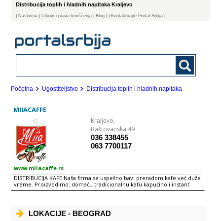
Distribucija toplih i hladnih napitaka Kraljevo
|
Naslovna
| Uslovi i prava korišćenja
|
Blog
|
| Kontaktirajte Portal Srbija |
Početna
Ugostiteljstvo
Distribucija toplih i hladnih napitaka
MIIACAFFE
Kraljevo,
Baštovanska 49
036 338455
063 7700117
www.miiacaffe.rs
DISTRIBUCIJA KAFE Naša firma se uspešno bavi preradom kafe već duže
vreme. Proizvodimo: domaću tradicionalnu kafu kapućino i instant
kafu MIIACAFFE je mešavina ekstra kvalitetnih vrsta kafa, prženih po
posebnoj tradicionalnoj recepturi već oprobanih majstora kafe
Kontrolu kvaliteta MIIACAFFE vrši licencirano preduzece JUGOINSPEKT
Beograd. Distribucija MIIA kafe se vrši u preko 1500 renomiranih radnji
LOKACIJE - BEOGRAD
širom naše zemlje. Hvala na poverenju !!! Kafa (Coffea) Neki izvori kažu