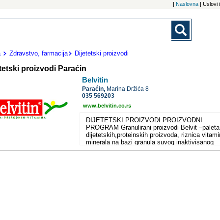
|
Naslovna
| Uslovi
a
Zdravstvo, farmacija
Dijetetski proizvodi
tetski proizvodi Paraćin
Belvitin
Paraćin,
Marina Držića 8
035 569203
www.belvitin.co.rs
DIJETETSKI PROIZVODI PROIZVODNI
PROGRAM Granulirani proizvodi Belvit –paleta
dijetetskih,proteinskih proizvoda, riznica vitami
minerala na bazi granula suvog inaktivisanog
pivskog kvasca, zitarica, surutke, belanca u p
,pakovanih u doznama od po 150 gr, a može s
nabaviti u svim bolje snabdevenim apotekama.
FEROLADA- kakao napitak obogacen gvozdje
sa aromom cokolade ili jagode, pakovan u
doznama od po 300gr,a moze se nabaviti u sv
bolje snabdevenim apotekama. Tabletirani
proizvodi belvitin® - paleta dijetetskih, proteins
proizvoda. Tabletiran suvi inaktivisani pivski
kvasac obogacen vitaminima i mineralima,