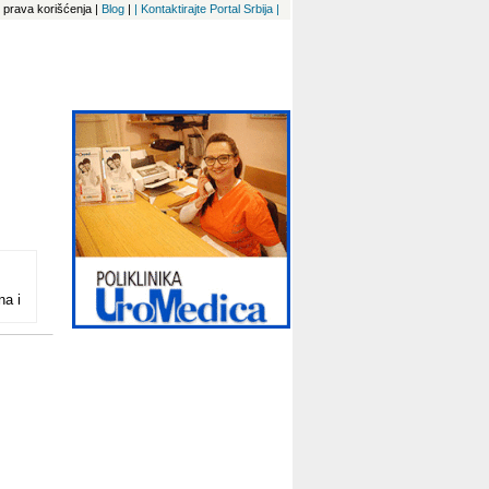
 i prava korišćenja
|
Blog
|
| Kontaktirajte Portal Srbija |
na i
rahu
e
m,
im
kih