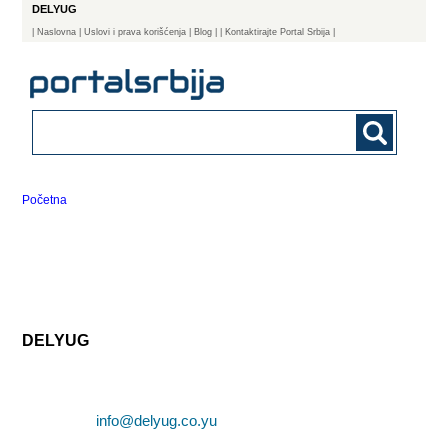
DELYUG
|
Naslovna
| Uslovi i prava korišćenja
|
Blog
|
| Kontaktirajte Portal Srbija |
Početna
DELYUG
info@delyug.co.yu