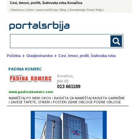
Cevi, limovi, profili, šrafovska roba Kovačica
|
Naslovna
| Uslovi i prava korišćenja
|
Blog
|
| Kontaktirajte Portal Srbija |
Početna
Gradjevinarstvo
Cevi, limovi, profili, šrafovska roba
PADINA KOMERC
Kovačica,
JNA 65
013 661189
www.padinakomerc.com
NAMEŠTAJ PO MERI OKOV i RASVETA ZA NAMEŠTAJ RASVETA GARNIŠNE
i ZAVESE TAPETE, STIKERI i POSTERI ZIDNE OBLOGE PODNE OBLOGE:
TEPISI, STAZE, LINOLEUM, ITISONI, LINOLEUMI, LAMINAT, OSB i QSB
PLOČE, BRODSKI POD, LAMPERIJA LAJSNE SALON NAMEŠTAJA SUDOPERE
i SLAVINE METAL: CEVI, LIMOVI, MREŽE, PROFILI, ČELIKK i ALUMINIJUM
TEHNIČKI GASOVI ALATI : BAŠTENSKI, ELELTRIČNI, RUČNI... NAMEŠTAJ :
DNEVNE SOBE SPAVAĆE SOBE DEČIJE SOBE KAUČEVI, LEŽAJEVI i FOTELjE
DUŠECI, JORGANI i JASTUCI PREDSOBLjA i CIPELARI KUHINjE i TRPEZARIJE
KANCELARIJSKI NAMEŠTAJ BAŠTA i TERASA UGAONE GARNITURE