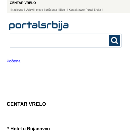
CENTAR VRELO
|
Naslovna
| Uslovi i prava korišćenja
|
Blog
|
| Kontaktirajte Portal Srbija |
Početna
CENTAR VRELO
* Hotel u Bujanovcu