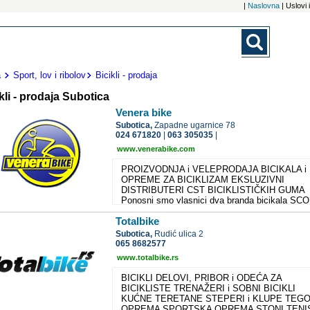
|
Naslovna
| Uslovi
a
Sport, lov i ribolov
Bicikli - prodaja
kli - prodaja Subotica
Venera bike
Subotica,
Zapadne ugarnice 78
024 671820
|
063 305035
|
www.venerabike.com
PROIZVODNJA i VELEPRODAJA BICIKALA i
OPREME ZA BICIKLIZAM EKSLUZIVNI
DISTRIBUTERI CST BICIKLISTIČKIH GUMA
Ponosni smo vlasnici dva branda bicikala SC
i EXPLORER, koje mi sami sklapamo i
Totalbike
dizajniramo. Iza svake naše bicikle stoje majst
koji su svoje iskustvo stekli još u nekadašnjoj
Subotica,
Rudić ulica 2
najpoznatijoj fabrici bicikala Partizan iz Suboti
065 8682577
Imamo ovlaštene distributere i servisere na cel
www.totalbike.rs
teritoriji Srbije, praktično u svakom gradu tako 
se možete uzdati u potpunu podršku servisom 
BICIKLI DELOVI, PRIBOR i ODEĆA ZA
rezervnim delovima godinama nakon kupovine
BICIKLISTE TRENAŽERI i SOBNI BICIKLI
našeg bicikla Takođe smo ekskluzivni distribute
KUĆNE TERETANE STEPERI i KLUPE TEGOV
CST biciklistickih guma za Srbiju, Bosnu i
OPREMA SPORTSKA OPREMA STONI TENI