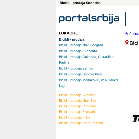
Bicikli - prodaja Subotica
LOKACIJE
Početn
Bicikli - prodaja
Bici
Bicikli - prodaja Novi Beograd
Bicikli - prodaja Zvezdara
Bicikli - prodaja Čukarica, Čukarička
Padina
Bicikli - prodaja Zemun
Bicikli - prodaja Banovo Brdo
Bicikli - prodaja Medaković, Veliki Mokri
Lug
Bicikli - prodaja
Subotica
Bicikli - prodaja
Novi Sad
Bicikli - prodaja
Pančevo
Bicikli - prodaja
Zrenjanin
Bicikli - prodaja
Inđija
Bicikli - prodaja
Stara Pazova