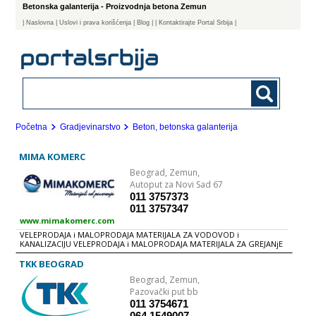
Betonska galanterija - Proizvodnja betona Zemun
|
Naslovna
| Uslovi i prava korišćenja
|
Blog
|
| Kontaktirajte Portal Srbija |
Početna
Gradjevinarstvo
Beton, betonska galanterija
MIMA KOMERC
Beograd,
Zemun,
Autoput za Novi Sad 67
011 3757373
011 3757347
www.mimakomerc.com
VELEPRODAJA i MALOPRODAJA MATERIJALA ZA VODOVOD i
KANALIZACIJU VELEPRODAJA i MALOPRODAJA MATERIJALA ZA GREJANjE
ALATI - Alat za cevi ARMATURE - Gumeni Kompenzatori - Hvatači -
Korpe - Klapne i ventili - Kućni priključak - Ambro šelna - Kuplung
TKK BEOGRAD
spojke - MDK - Ogrlice za cevi - Spojnice i flans adapteri - Vodomeri -
Beograd,
Zemun,
Vodomerni šahtovi - Žablji poklopac BETONSKA GALANTERIJA BATERIJE
ZA VODU - Baterije armal - Baterije rosan - Pribor za baterije za vodu
Pazovački put bb
ČELIČVNI FITING i CEVI - Čelične prirubnice BOJLERI - Bojleri Ariston -
011 3754671
Bojleri Gorenje - Bojleri Metalac - Bojleri Oprema - Bojleri Simens CEVI
064 1549007