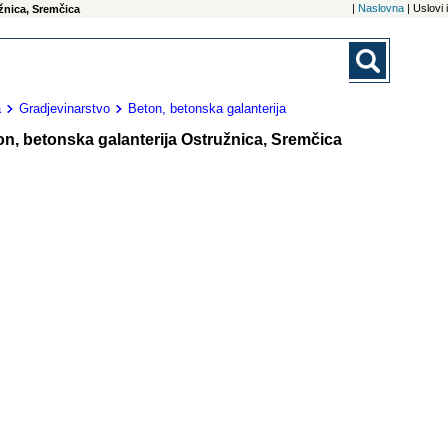
|
Naslovna
| Uslovi
žnica, Sremčica
a
Gradjevinarstvo
Beton, betonska galanterija
on, betonska galanterija Ostružnica, Sremčica