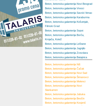
Beton, betonska galanterija Novi Beograd
Beton, betonska galanterija Vreoci
Beton, betonska galanterija Savski Venac
Beton, betonska galanterija Karaburma
Beton, betonska galanterija Košutnjak,
Filmski Grad
Beton, betonska galanterija Sopot
Beton, betonska galanterija Borča,
Krnjača, Kotež
Beton, betonska galanterija Leštane
Beton, betonska galanterija Jagnjilo
Beton, betonska galanterija Zvezdara
Beton, betonska galanterija Batajnica
Beton, betonska galanterija
Niš
Beton, betonska galanterija
Čačak
Beton, betonska galanterija
Novi Sad
Beton, betonska galanterija
Šimanovci
Beton, betonska galanterija
Melenci
Beton, betonska galanterija
Novi
Slankamen
Beton, betonska galanterija
Jabuka
Beton, betonska galanterija
Beočin
Beton, betonska galanterija
Kosjerić