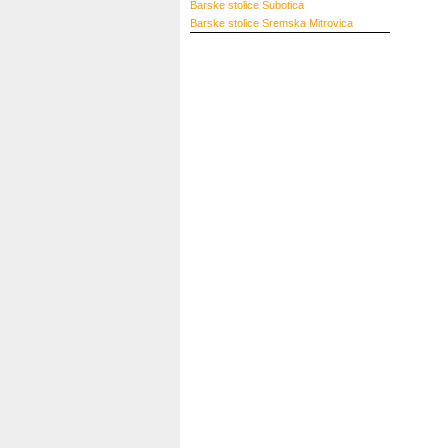
Barske stolice
Subotica
Barske stolice
Sremska Mitrovica