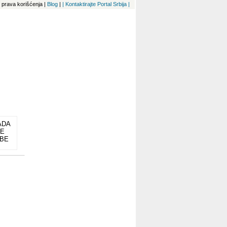
 i prava korišćenja
|
Blog
|
| Kontaktirajte Portal Srbija |
ADA
NE
OBE
AJ
VI
ECI