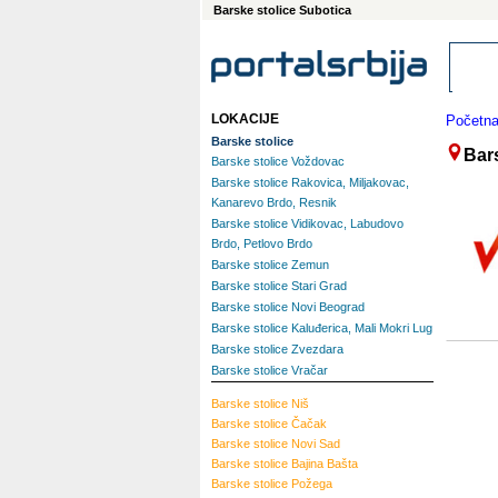
Barske stolice Subotica
LOKACIJE
Početn
Barske stolice
Bar
Barske stolice Voždovac
Barske stolice Rakovica, Miljakovac,
Kanarevo Brdo, Resnik
Barske stolice Vidikovac, Labudovo
Brdo, Petlovo Brdo
Barske stolice Zemun
Barske stolice Stari Grad
Barske stolice Novi Beograd
Barske stolice Kaluđerica, Mali Mokri Lug
Barske stolice Zvezdara
Barske stolice Vračar
Barske stolice
Niš
Barske stolice
Čačak
Barske stolice
Novi Sad
Barske stolice
Bajina Bašta
Barske stolice
Požega