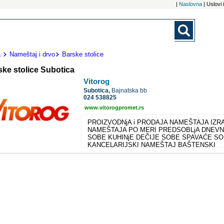
|
Naslovna
| Uslovi
a
Nameštaj i drvo
Barske stolice
ske stolice Subotica
Vitorog
Subotica,
Bajnatska bb
024 538825
www.vitorogpromet.rs
PROIZVODNjA i PRODAJA NAMEŠTAJA IZR
NAMEŠTAJA PO MERI PREDSOBLjA DNEV
SOBE KUHINjE DEČIJE SOBE SPAVAĆE S
KANCELARIJSKI NAMEŠTAJ BAŠTENSKI
NAMEŠTAJ DEKORACIJA RASVETA TEPISI
UGAONE GARNITURE KUPATILSKI NAMEŠT
RASKLOPIVE STOLICE HOKLICE RASKLOPI
STOLOVI BARSKI STOLOVI i STOLICE DUŠ
KREVETI