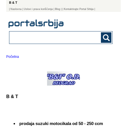
B & T
|
Naslovna
| Uslovi i prava korišćenja
|
Blog
|
| Kontaktirajte Portal Srbija |
Početna
B & T
prodaja suzuki motocikala od 50 - 250 ccm