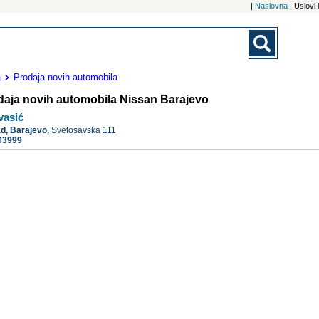
|
Naslovna
| Uslovi
a
Prodaja novih automobila
daja novih automobila Nissan Barajevo
vasić
ad,
Barajevo,
Svetosavska 111
03999