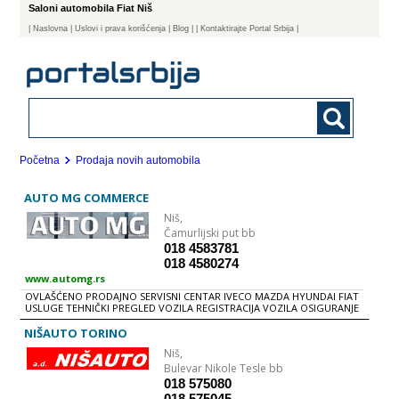
Saloni automobila Fiat Niš
|
Naslovna
| Uslovi i prava korišćenja
|
Blog
|
| Kontaktirajte Portal Srbija |
Početna
Prodaja novih automobila
AUTO MG COMMERCE
Niš,
Čamurlijski put bb
018 4583781
018 4580274
www.automg.rs
OVLAŠĆENO PRODAJNO SERVISNI CENTAR IVECO MAZDA HYUNDAI FIAT
USLUGE TEHNIČKI PREGLED VOZILA REGISTRACIJA VOZILA OSIGURANJE
VOZILA PROBNE TABLICE PRANjE VOZILA VULKANIZERSKE USLUGE
NIŠAUTO TORINO
Niš,
Bulevar Nikole Tesle bb
018 575080
018 575045