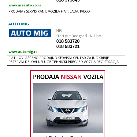
www.nisauto.co.rs
PRODAJA i SERVISIRANJE VOZILA FIAT, LADA, IVECO
AUTO MIG
Niš,
Stari put Beograd - Niš bb
018 583720
018 583721
www.automig.rs
FIAT - OVLAŠĆENO PRODAJNO SERVISNI CENTAR ZA JUG SRBIJE
REZERVNI DELOVI USLUGE TEHNIČKI PREGLED VOZILA REGISTRACIJA
VOZILA OSIGURANJE VOZILA PROBNE TABLICE PRANjE VOZILA
VULKANIZERSKE USLUGE