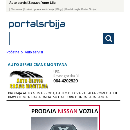
Auto servisi Zastava Yugo Ljig
|
Naslovna
| Uslovi i prava korišćenja
|
Blog
|
| Kontaktirajte Portal Srbija |
Početna
Auto servisi
AUTO SERVIS CRANS MONTANA
Ljig,
Ravnogorska 31
064 4202929
PRODAJA AUTO GUMA PRODAJA AUTO DELOVA ZA : ALFA ROMEO AUDI
BMW CITROEN DACIA DAIHATSU FIAT FORD HONDA LADA LANCIA
MERCEDES OPEL PEUGEOT RENAULT ŠKODA VW ZASTAVA AUTO
MEHANIČARSKE USLUGE SERVIS ZA VOZILA : ALFA ROMEO AUDI BMW
DACIA DAIHATSU FIAT FORD HONDA KIA LADA MERCEDES OPEL
PEUGEOT RENAULT ŠKODA VW ZASTAVA