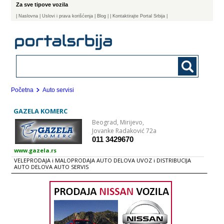
Za sve tipove vozila
|
Naslovna
| Uslovi i prava korišćenja
|
Blog
|
| Kontaktirajte Portal Srbija |
Početna
Auto servisi
GAZELA KOMERC
Beograd,
Mirijevo,
Jovanke Radaković 72a
011 3429670
www.gazela.rs
VELEPRODAJA i MALOPRODAJA AUTO DELOVA UVOZ i DISTRIBUCIJA
AUTO DELOVA AUTO SERVIS