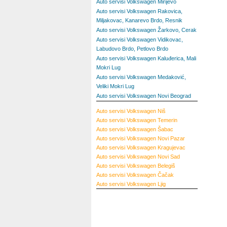
Auto servisi Volkswagen Mirijevo
Auto servisi Volkswagen Rakovica,
Miljakovac, Kanarevo Brdo, Resnik
Auto servisi Volkswagen Žarkovo, Cerak
Auto servisi Volkswagen Vidikovac,
Labudovo Brdo, Petlovo Brdo
Auto servisi Volkswagen Kaluđerica, Mali
Mokri Lug
Auto servisi Volkswagen Medaković,
Veliki Mokri Lug
Auto servisi Volkswagen Novi Beograd
Auto servisi Volkswagen Niš
Auto servisi Volkswagen Temerin
Auto servisi Volkswagen Šabac
Auto servisi Volkswagen Novi Pazar
Auto servisi Volkswagen Kragujevac
Auto servisi Volkswagen Novi Sad
Auto servisi Volkswagen Belegiš
Auto servisi Volkswagen Čačak
Auto servisi Volkswagen Ljig