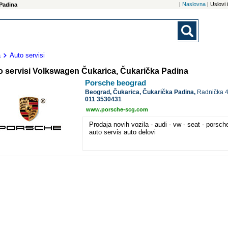
|
Naslovna
| Uslovi
 Padina
a
Auto servisi
o servisi Volkswagen Čukarica, Čukarička Padina
Porsche beograd
Beograd,
Čukarica, Čukarička Padina,
Radnička 
011 3530431
www.porsche-scg.com
Prodaja novih vozila - audi - vw - seat - porsch
auto servis auto delovi