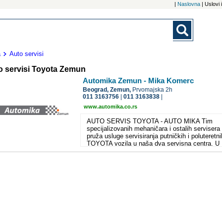
|
Naslovna
| Uslovi
a
Auto servisi
o servisi Toyota Zemun
Automika Zemun - Mika Komerc
Beograd,
Zemun,
Prvomajska 2h
011 3163756
|
011 3163838
|
www.automika.co.rs
AUTO SERVIS TOYOTA - AUTO MIKA Tim
specijalizovanih mehaničara i ostalih servisera
pruža usluge servisiranja putničkih i poluteretni
TOYOTA vozila u naša dva servisna centra. U
okviru auto servisa za TOYOTA vozila možete
obaviti automehaničarske i autoelektričarske
usluge uz nabavku delova u našoj prodavnici u
garanciju.