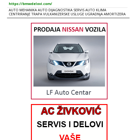
https://bmwdelovi.com/
AUTO MEHANIKA AUTO DIJAGNOSTIKA SERVIS AUTO KLIMA
CENTRIRANjE TRAPA VULKANIZERSKE USLUGE UGRADNjA AMORTIZERA
AUDI, VW, SEAT,BMW, CHEVROLET, CITROEN, FIAT, FORD, MERCEDES,
OPEL, PEUGEOT, RENAULT, ŠKODA, VOLVO Auto Line Centar nudi
pouzdane i kvalitetne auto-mehaničarske usluge koje su bazirane na
višegodišnjem uskustvu naših servisera i kadrova. Auto servis je
opremljen najmodernijom opremon za auto-dijagnostiku i servisiranje
vozila. Redovno održanje je najvažniji faktor za ispravnost svih marki i
tipova automobila. Redovno održavanje obuhvata: - pravovremenu
zamenu filtera i ulja, na preporučenoj kilometraži (od 5.000-10.000km) -
redovnu proveru tečnosti (antifriz, kočiona tečnost, ulje u menjaču i
dr) - provera kočionog sistema (zamena potrošenih disk pločica,
paknova, kočionih diskova, kočionih cilindara, sajle ručne itd) - veliki
servis (zamena svih kaiševa, španera i vodene pume) na određen broj
pređenih km (prva zamena od 90.000-120.000km, druga 60.000-90
000km, u zavisnosti od modela automobila i preporuke proizvođača) -
čišćenje dizni, klapni, AGR ventila (čest uzrok loših performansi, slabije
vuče, problema sa paljenjem, a najčešće posledica lošeg kvaliteta
goriva na našem tržištu) - zamena seta kvačila (lamele, korpe i druck
lagera). Interval zamene najčešće zavisi od samog vozača i
individualnog načina vožnje. U našem servisu moguće su i sve
popravke vezane za motor i menjač. Auto Line Centar nudi pouzdane i
kvalitetne auto-mehaničarske usluge koje su bazirane na
višegodišnjem uskustvu naših servisera i kadrova. Auto servis je
opremljen najmodernijom opremon za auto-dijagnostiku i servisiranje
vozila. Naši serviseri konstantno prate razvoj auto-industrije i česte
promene na novim modelima automobila. RADNO VREME radnim
danima 08 - 18h subotom 08 - 15h nedeljom ne radimo