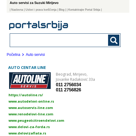
Auto servisi za Suzuki Mirijevo
|
Naslovna
| Uslovi i prava korišćenja
|
Blog
|
| Kontaktirajte Portal Srbija |
Početna
Auto servisi
AUTO CENTAR LINE
Beograd,
Mirijevo,
Jovanke Radaković 33a
011 2756034
011 2756826
https://autoline.rs/
www.autodelovi-online.rs
www.autoservis-line.com
www.renodelovi-line.com
www.peugeotcitroendelovi.com
www.delovi-za-forda.rs
www.delovizafiata.rs