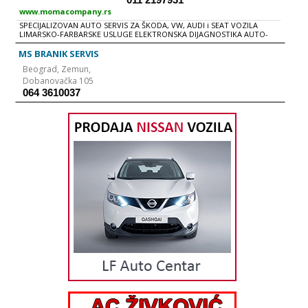
www.momacompany.rs
SPECIJALIZOVAN AUTO SERVIS ZA ŠKODA, VW, AUDI i SEAT VOZILA
LIMARSKO-FARBARSKE USLUGE ELEKTRONSKA DIJAGNOSTIKA AUTO-
MEHANIKA SERVIS AUTO KLIMA UGRADNjA PLINSKIH UREĐAJA
UGRADNjA XENON SIJALICA i LED POZICIJA OSIGURANjE i REGISTRACIJA
MS BRANIK SERVIS
VOZILA Naša kuća sa tradicijom postojanja i poslovanja nudi Vam
Beograd,
Zemun,
kompletnu uslugu održavanja vozila iz programa "Škoda" kao i za
vozila iz VolksWagen grupe. Više od dve decenije uspešnog poslovanja
Dobanovačka 105
najbolji su pokazatelj kvaliteta usluga koje pružamo.
064 3610037