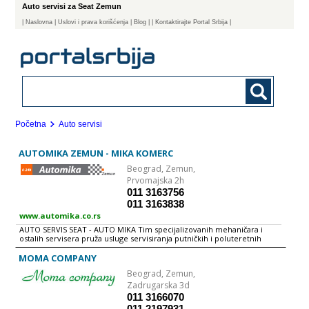
Auto servisi za Seat Zemun
|
Naslovna
| Uslovi i prava korišćenja
|
Blog
|
| Kontaktirajte Portal Srbija |
Početna
Auto servisi
AUTOMIKA ZEMUN - MIKA KOMERC
Beograd,
Zemun,
Prvomajska 2h
011 3163756
011 3163838
www.automika.co.rs
AUTO SERVIS SEAT - AUTO MIKA Tim specijalizovanih mehaničara i
ostalih servisera pruža usluge servisiranja putničkih i poluteretnih
SEAT vozila u naša dva servisna centra. U okviru auto servisa za SEAT
vozila možete obaviti automehaničarske i autoelektričarske usluge uz
MOMA COMPANY
nabavku delova u našoj prodavnici uz garanciju.
Beograd,
Zemun,
Zadrugarska 3d
011 3166070
011 2197931