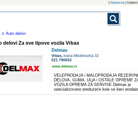
|
Naslovna
| Uslovi
a
Auto delovi
 delovi Za sve tipove vozila Vrbas
Delmax
Vrbas,
Ivana Milutinovića 32
021 790652
www.delmax.rs
VELEPRODAJA i MALOPRODAJA REZERVN
DELOVA, GUMA, ULjA i OSTALE OPREME Z
VOZILA OPREMA ZA SERVISE Delmax je
specijalizovano preduzeće koje se bavi prodaj
rezervnih delova za sva vozila motornih ulja g
akumulatora autoopreme autokozmetike alata
opreme za servise U svrhu ostvarenja stratešk
cilja da preko svojih poslovnih partnera komplet
uslugu serviserima na jednom mestu, Delmax
obezbeđuje i neophodne softvere i tehničku
podršku za njihov rad.