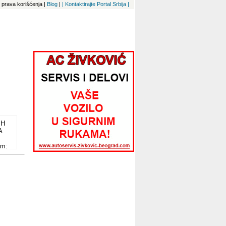
 i prava korišćenja
|
Blog
|
| Kontaktirajte Portal Srbija |
IH
A
om:
uma
og
ira