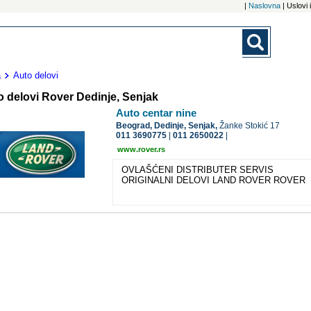
|
Naslovna
| Uslovi
a
Auto delovi
o delovi Rover Dedinje, Senjak
Auto centar nine
Beograd,
Dedinje, Senjak,
Žanke Stokić 17
011 3690775
|
011 2650022
|
www.rover.rs
OVLAŠĆENI DISTRIBUTER SERVIS
ORIGINALNI DELOVI LAND ROVER ROVER