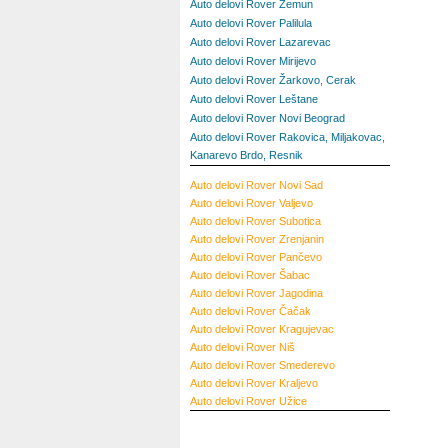
Auto delovi Rover Zemun
Auto delovi Rover Palilula
Auto delovi Rover Lazarevac
Auto delovi Rover Mirijevo
Auto delovi Rover Žarkovo, Cerak
Auto delovi Rover Leštane
Auto delovi Rover Novi Beograd
Auto delovi Rover Rakovica, Miljakovac,
Kanarevo Brdo, Resnik
Auto delovi Rover Novi Sad
Auto delovi Rover Valjevo
Auto delovi Rover Subotica
Auto delovi Rover Zrenjanin
Auto delovi Rover Pančevo
Auto delovi Rover Šabac
Auto delovi Rover Jagodina
Auto delovi Rover Čačak
Auto delovi Rover Kragujevac
Auto delovi Rover Niš
Auto delovi Rover Smederevo
Auto delovi Rover Kraljevo
Auto delovi Rover Užice