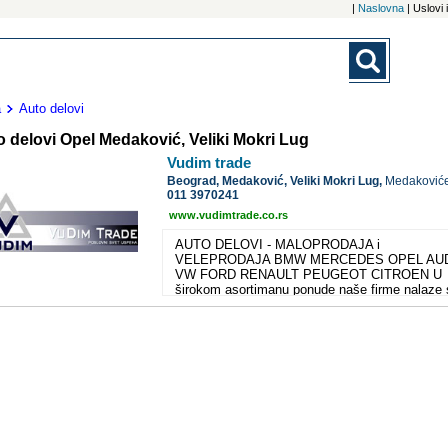
|
Naslovna
| Uslovi
a
Auto delovi
 delovi Opel Medaković, Veliki Mokri Lug
Vudim trade
Beograd,
Medaković, Veliki Mokri Lug,
Medaković
011 3970241
www.vudimtrade.co.rs
AUTO DELOVI - MALOPRODAJA i
VELEPRODAJA BMW MERCEDES OPEL AU
VW FORD RENAULT PEUGEOT CITROEN U
širokom asortimanu ponude naše firme nalaze 
proizvodi kako oni za primarnu tako i oni za
sekundarnu upotrebu. Karakteristika naše firme
što daje u svojoj ponudi široku lepezu auto del
vezanu za skoro sve grupe i podgrupe istih. S
one delove koje ne nađete u ponudi možemo
poručiti za Vas po specijalnim cenama. Cenovn
svih naših proizvoda možete pogledati OVDE
Takođe sve delove možete poručiti i online, p
našeg sajta www.vudimtrade.co.rs Vudim nudi:
Delovi motora - Dihtunzi - Garnitira dihtunga -