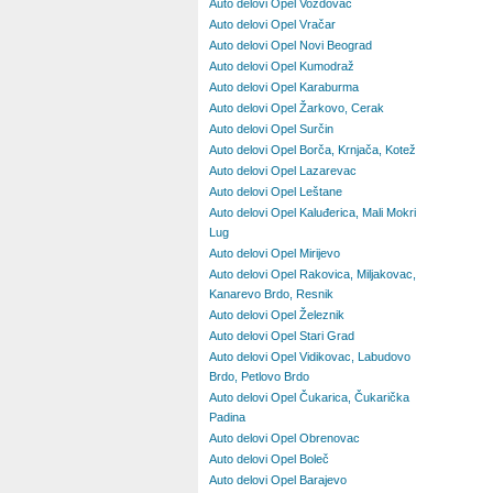
Auto delovi Opel Voždovac
Auto delovi Opel Vračar
Auto delovi Opel Novi Beograd
Auto delovi Opel Kumodraž
Auto delovi Opel Karaburma
Auto delovi Opel Žarkovo, Cerak
Auto delovi Opel Surčin
Auto delovi Opel Borča, Krnjača, Kotež
Auto delovi Opel Lazarevac
Auto delovi Opel Leštane
Auto delovi Opel Kaluđerica, Mali Mokri
Lug
Auto delovi Opel Mirijevo
Auto delovi Opel Rakovica, Miljakovac,
Kanarevo Brdo, Resnik
Auto delovi Opel Železnik
Auto delovi Opel Stari Grad
Auto delovi Opel Vidikovac, Labudovo
Brdo, Petlovo Brdo
Auto delovi Opel Čukarica, Čukarička
Padina
Auto delovi Opel Obrenovac
Auto delovi Opel Boleč
Auto delovi Opel Barajevo