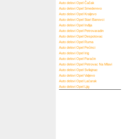
Auto delovi Opel Čačak
Auto delovi Opel Smederevo
Auto delovi Opel Kraljevo
Auto delovi Opel Stari Banovci
Auto delovi Opel Inđija
Auto delovi Opel Petrovaradin
Auto delovi Opel Despotovac
Auto delovi Opel Ruma
Auto delovi Opel Pećinci
Auto delovi Opel Irig
Auto delovi Opel Paraćin
Auto delovi Opel Petrovac Na Mlavi
Auto delovi Opel Svilajnac
Auto delovi Opel Valjevo
Auto delovi Opel Laćarak
Auto delovi Opel Ljig