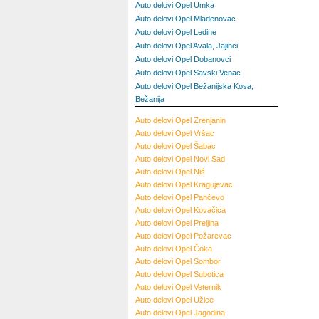
Auto delovi Opel Umka
Auto delovi Opel Mladenovac
Auto delovi Opel Ledine
Auto delovi Opel Avala, Jajinci
Auto delovi Opel Dobanovci
Auto delovi Opel Savski Venac
Auto delovi Opel Bežanijska Kosa,
Bežanija
Auto delovi Opel Zrenjanin
Auto delovi Opel Vršac
Auto delovi Opel Šabac
Auto delovi Opel Novi Sad
Auto delovi Opel Niš
Auto delovi Opel Kragujevac
Auto delovi Opel Pančevo
Auto delovi Opel Kovačica
Auto delovi Opel Preljina
Auto delovi Opel Požarevac
Auto delovi Opel Čoka
Auto delovi Opel Sombor
Auto delovi Opel Subotica
Auto delovi Opel Veternik
Auto delovi Opel Užice
Auto delovi Opel Jagodina