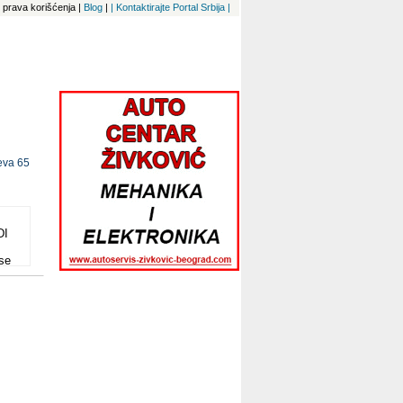
 i prava korišćenja
|
Blog
|
| Kontaktirajte Portal Srbija |
eva 65
DI
se
 je
ova
ve
ik
utem