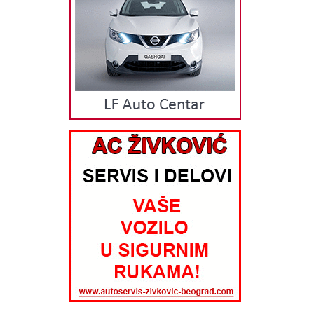
svoje partnere. Danas ih imamo više od 2000, a dobavljači garantuju
široku paletu izuzetno kvalitetnih auto delova, auto opreme i
kozmetike. Distribucija auto delova se vrši iz vlastitog magacinskog
prostora sa lagera od preko 102.000 artikala, a plasira auto delove na
tržištu preko vlastitih kanala distribucije (veleprodaja i 21 maloprodajni
objekat), sa više od 210 zaposlenih. Višegodišnje iskustvo,
profesionalizam i isporuka auto delova, auto opreme i auto kozmetike
na vreme su odlike naše kompanije koja garantuje našim kupcima
visok kvalitet i usluge i proizvoda. ORIGINALNI AUTO DELOVI, AUTO
OPREMA i KOZMETIKA Kompanija KIT Commerce u svojoj ponudi ima
poznate brendove auto delova, auto opreme i kozmetike. Brendove
koje zastupamo i imamo u ponudi su: Luk, Ina, Fag, Ruville, Contitech,
Sachs, Valeo, KYB, Lemforder, Dayco, Ate, VDO, Ngk, Textar, Mintex,
Filtron, Swag, Pierburg, KWP, Herth+Buss, Beru, Denso, Mann, Cifam,
KolbenSchmidt, Facet, Dolz, Hengst, Ava, Magneti Marelli, Loctite,
Topran, Blue Print, Japko, Kleber, Meat&Doria, Victor Reinz, Elring,
Hoffer, Lampa, Corteco, Malo Akron, Vernet, First Automotive, Total,
Elf, Castrol, Mobil, Headline Classic, Varta, Liqui Moly, Selenia, Motul,
Michelin, Tigar, Wynns, Autofren, Areon, Gsp, Osram, Stil Bull, Asso,
Pioneer, Alca, Arexons Kompanija KIT Commerce u svojoj ponudi ima
veliki izbor auto delova, auto opreme i kozmetike za sve