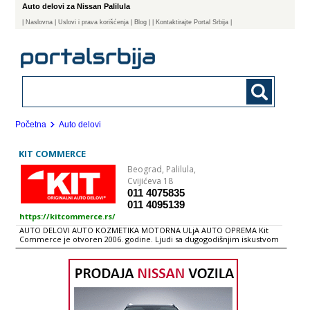
Auto delovi za Nissan Palilula
|
Naslovna
| Uslovi i prava korišćenja
|
Blog
|
| Kontaktirajte Portal Srbija |
Početna
Auto delovi
KIT COMMERCE
Beograd,
Palilula,
Cvijićeva 18
011 4075835
011 4095139
https://kitcommerce.rs/
AUTO DELOVI AUTO KOZMETIKA MOTORNA ULjA AUTO OPREMA Kit
Commerce je otvoren 2006. godine. Ljudi sa dugogodišnjim iskustvom
u prodaji auto delova, auto opreme i auto kozmetike su se potrudili da
vam omoguće sve za vaš automobil na jednom mestu. Naš tim čine
mladi, energični i uspešni ljudi koji ciljaju ka tome da KIT Commerce
postane lider na našem tržištu za uvoz, distribuciju i prodaju auto
delova, opreme i kozmetike. Zadovolji klijenti su dokaz da je KIT
Commerce izgradio sistem koji garantuje visoke performense, kvalitet
usluga i pouzdanost. Naša kompanija od svog osnivanja pažljivo bira