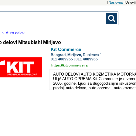
|
Naslovna
| Uslovi
a
Auto delovi
 delovi Mitsubishi Mirijevo
Kit Commerce
Beograd,
Mirijevo,
Rableova 1
011 4089955
|
011 4089965
|
https://kitcommerce.rs/
AUTO DELOVI AUTO KOZMETIKA MOTORN
ULjA AUTO OPREMA Kit Commerce je otvore
2006. godine. Ljudi sa dugogodišnjim iskustvo
prodaji auto delova, auto opreme i auto kozmet
su se potrudili da vam omoguće sve za vaš
automobil na jednom mestu. Naš tim čine mlad
energični i uspešni ljudi koji ciljaju ka tome da
Commerce postane lider na našem tržištu za
uvoz, distribuciju i prodaju auto delova, opreme
kozmetike. Zadovolji klijenti su dokaz da je KI
Commerce izgradio sistem koji garantuje visok
performense, kvalitet usluga i pouzdanost. Na
kompanija od svog osnivanja pažljivo bira svoj
partnere. Danas ih imamo više od 2000, a