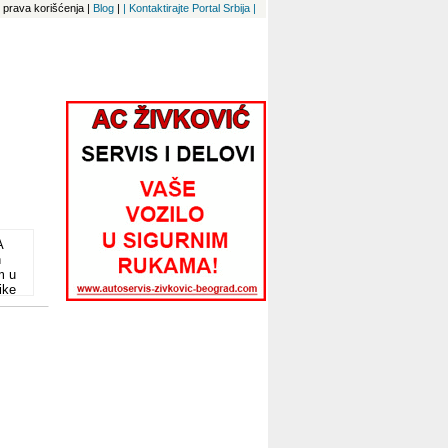
 i prava korišćenja
|
Blog
|
| Kontaktirajte Portal Srbija |
A
n
m u
ike
i,
 KIT
 i
T
e
ša
e