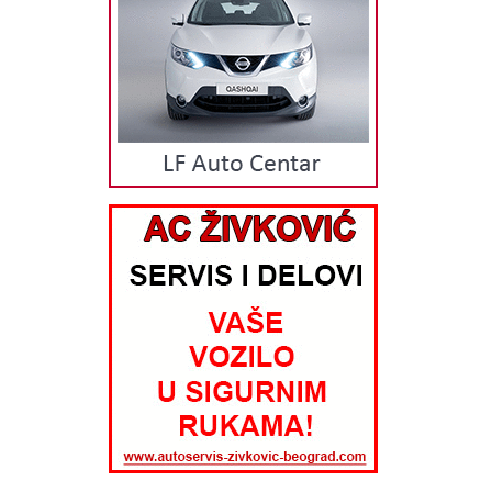
da nastavimo da servisiramo vaš auto po najpovoljnijim cena sa
visokim kvalitetom usluge kao i originalnim delovima. OTKUP VOZILA
Auto otpad Marko vam pruža uslugu otkupa vozila bez obzira na
oštećenja. Otkup stranaca i havarisanih vozila. Kompletna usluga Brzo
lako i jednostavno do delova, ukoliko ne možete da dodjete licno
šaljemo delove putem pošte ili kurira na vašu adresu.