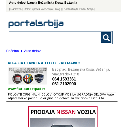
Auto delovi Lancia Bežanijska Kosa, Bežanija
|
Naslovna
| Uslovi i prava korišćenja
|
Blog
|
| Kontaktirajte Portal Srbija |
Početna
Auto delovi
ALFA FIAT LANCIA AUTO OTPAD MARKO
Beograd,
Bežanijska Kosa, Bežanija,
Vinogradska 218
064 1593361
061 2102900
www.fiat-autootpad.rs
POLOVNI ORIGINALNI DELOVI OTKUP VOZILA UGRADNjA DELOVA Auto
otpad Marko poseduje originalne delove za sve tipove Fiat, Alfa
Romeo i Lancia vozila. FIAT Punto Grande Panda Seicento Palio Bravo
Brava Marea Multipla Stilo Ulysse Doblo Scudo Fiorino Croma Tempra
Tipo Ducato Uno Cinquecento Coupe Regata ALFA ROMEO 33 145 146
147 156 159 164 166 Gt Gtv LANCIA Ypsilon Lybra Zeta Phedra Delta
Dedra Thema Thesis Kappa Musa POLOVNI ORIGINALNI DELOVI motor
menjač pumpa elektrika limarija enterijer felne vrata hauba stakla
SERVIS Sve kupljene delove možemo na licu mesta da zamenimo kao i