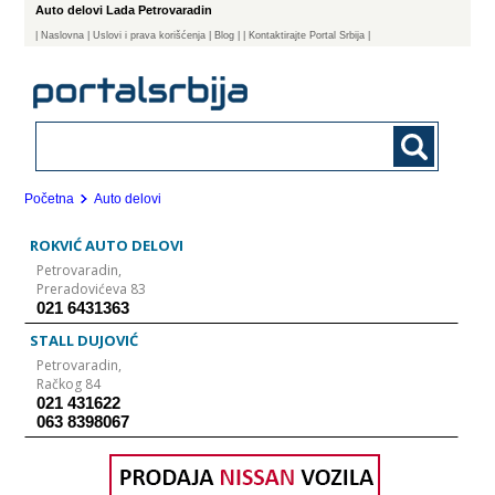
Auto delovi Lada Petrovaradin
|
Naslovna
| Uslovi i prava korišćenja
|
Blog
|
| Kontaktirajte Portal Srbija |
Početna
Auto delovi
ROKVIĆ AUTO DELOVI
Petrovaradin,
Preradovićeva 83
021 6431363
STALL DUJOVIĆ
Petrovaradin,
Račkog 84
021 431622
063 8398067