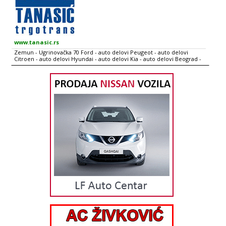
www.tanasic.rs
Zemun - Ugrinovačka 70 Ford - auto delovi Peugeot - auto delovi
Citroen - auto delovi Hyundai - auto delovi Kia - auto delovi Beograd -
Dunavska 74b Beograd - Bulevar Kralja Aleksandra 390 Ovlašćeni smo
distributeri sledećih proizvođača autodelova: QUINTON HAZELL
Amortizeri, kvačila, filteri, ležajevi točka, španeri zupčastog kaiša,
zupčasti i kanalni kaiševi, viljuške, kugle, spone, ramena, šipke letve
volana, stabilizatori, silen blokovi, šolje amortizera, ležajevi
amortizera, manžetne, diskovi, pločice, paknovi, creva kočiona,
pumpe za vodu, pumpe za benzin, sajle ručne kočnice, sajle kvačila,
nosači motora i menjača, metlice brisača, termostati, termodavaci,
releji, razvodne kape, razvodne ruke, komutatori, lambda sonde,
kablovi svećica, automati pritiska ulja FAI Automotive Bregaste
osovine, podizači ventila, klackalice, brezoni glave, semerinzi, pumpe
za ulje, dihtunzi garniture i pojedinačno, pumpe za vodu, pumpe za
benzin, španeri zupčastog kaiša, zupčasti i kanalni kaiševi, karike,
grejači, manžetne, čepovi za vodu na bloku motora, viljuške, kugle,
spone, ramena, stabilizatori, silen blokovi SUPRA Jedan od lidera u
proizvodnji i tehničkom usavršavanju uljnih i gasnih amortizera za
prvu ugradnju i aftermarket tržište. Isporučuje za prvu ugradnju većini
glavnih proizvođača automobila DP GROUP Diskovi, pločice, paknovi,
španeri, creva kočiona, letve volana, cilindri vrata, kablovi svećica,
homokinetički zglobovi, nosači motora i menjača POWERDRIVE Ležajevi
točka, glavčine, silen blokovi, nosači motora i menjača, viljuške, kugle,
ramena, spone TRUSTING Pločice, paknovi, diskovi, cilindri kočioni
GENERAL RICAMBI Homokinetički zglobovi, poluosovine, letve volana
(mehaničke i hidraulične), servopumpe, kočione čeljusti MAPA Kvačila
komplet, lamele, korpe kvačila TANASIĆ TRGOTRANS d.o.o. je osnovan