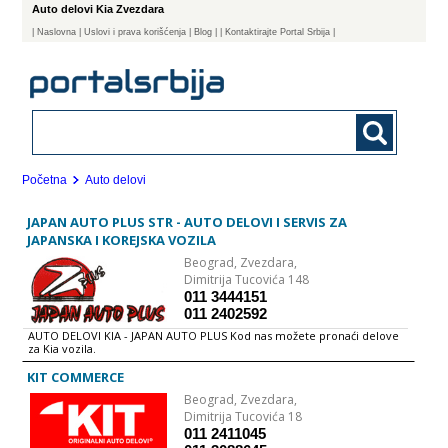
Auto delovi Kia Zvezdara
|
Naslovna
| Uslovi i prava korišćenja
|
Blog
|
| Kontaktirajte Portal Srbija |
Početna
Auto delovi
JAPAN AUTO PLUS STR - AUTO DELOVI I SERVIS ZA
JAPANSKA I KOREJSKA VOZILA
Beograd,
Zvezdara,
Dimitrija Tucovića 148
011 3444151
011 2402592
AUTO DELOVI KIA - JAPAN AUTO PLUS Kod nas možete pronaći delove
za Kia vozila.
KIT COMMERCE
Beograd,
Zvezdara,
Dimitrija Tucovića 18
011 2411045