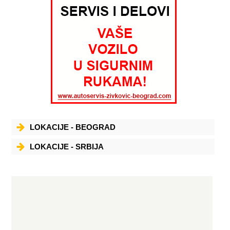
18.02.1992. godine. Osnovna delatnost preduzeća je uvoz i distribucija
autodelova za vozila FORD sa ponudom preko 5000 artikala. Od 01. jula
2005. godine počeli smo prodaju delova za vozila PEUGEOT i CITROEN.
Takođe radimo i program za KIA i HYUNDAI vozila. Osim delova za
vozila FORD, PEUGEOT i CITROEN koje uvek imamo u magacinu
veleprodaje i
LOKACIJE - BEOGRAD
LOKACIJE - SRBIJA