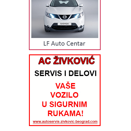
svoje partnere. Danas ih imamo više od 2000, a dobavljači garantuju
široku paletu izuzetno kvalitetnih auto delova, auto opreme i
kozmetike. Distribucija auto delova se vrši iz vlastitog magacinskog
prostora sa lagera od preko 102.000 artikala, a plasira auto delove na
tržištu preko vlastitih kanala distribucije (veleprodaja i 21 maloprodajni
objekat), sa više od 210 zaposlenih. Višegodišnje iskustvo,
profesionalizam i isporuka auto delova, auto opreme i auto kozmetike
na vreme su odlike naše kompanije koja garantuje našim kupcima
visok kvalitet i usluge i proizvoda. ORIGINALNI AUTO DELOVI, AUTO
OPREMA i KOZMETIKA Kompanija KIT Commerce u svojoj ponudi ima
poznate brendove auto delova, auto opreme i kozmetike. Brendove
koje zastupamo i imamo u ponudi su: Luk, Ina, Fag, Ruville, Contitech,
Sachs, Valeo, KYB, Lemforder, Dayco, Ate, VDO, Ngk, Textar, Mintex,
Filtron, Swag, Pierburg, KWP, Herth+Buss, Beru, Denso, Mann, Cifam,
KolbenSchmidt, Facet, Dolz, Hengst, Ava, Magneti Marelli, Loctite,
Topran, Blue Print, Japko, Kleber, Meat&Doria, Victor Reinz, Elring,
Hoffer, Lampa, Corteco, Malo Akron, Vernet, First Automotive, Total,
Elf, Castrol, Mobil, Headline Classic, Varta, Liqui Moly, Selenia, Motul,
Michelin, Tigar, Wynns, Autofren, Areon, Gsp, Osram, Stil Bull, Asso,
Pioneer, Alca, Arexons Kompanija KIT Commerce u svojoj ponudi ima
veliki izbor auto delova, auto opreme i kozmetike za sve