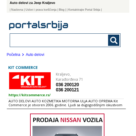
Auto delovi za Jeep Kraljevo
|
Naslovna
| Uslovi i prava korišćenja
|
Blog
|
| Kontaktirajte Portal Srbija |
Početna
Auto delovi
KIT COMMERCE
Kraljevo,
Karađorđeva 71
036 200120
036 200121
https://kitcommerce.rs/
AUTO DELOVI AUTO KOZMETIKA MOTORNA ULjA AUTO OPREMA Kit
Commerce je otvoren 2006. godine. Ljudi sa dugogodišnjim iskustvom
u prodaji auto delova, auto opreme i auto kozmetike su se potrudili da
vam omoguće sve za vaš automobil na jednom mestu. Naš tim čine
mladi, energični i uspešni ljudi koji ciljaju ka tome da KIT Commerce
postane lider na našem tržištu za uvoz, distribuciju i prodaju auto
delova, opreme i kozmetike. Zadovolji klijenti su dokaz da je KIT
Commerce izgradio sistem koji garantuje visoke performense, kvalitet
usluga i pouzdanost. Naša kompanija od svog osnivanja pažljivo bira