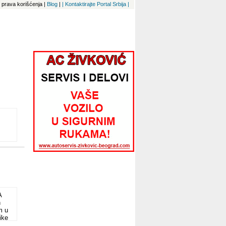
 i prava korišćenja
|
Blog
|
| Kontaktirajte Portal Srbija |
A
n
m u
ike