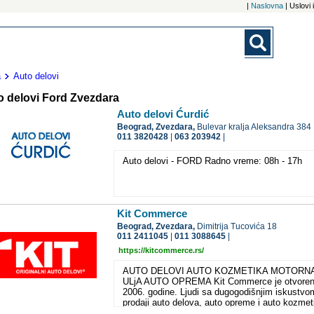
|
Naslovna
| Uslovi
a
Auto delovi
o delovi Ford Zvezdara
Auto delovi Ćurdić
Beograd,
Zvezdara,
Bulevar kralja Aleksandra 384
011 3820428
|
063 203942
|
Auto delovi - FORD Radno vreme: 08h - 17h
Kit Commerce
Beograd,
Zvezdara,
Dimitrija Tucovića 18
011 2411045
|
011 3088645
|
https://kitcommerce.rs/
AUTO DELOVI AUTO KOZMETIKA MOTORN
ULjA AUTO OPREMA Kit Commerce je otvore
2006. godine. Ljudi sa dugogodišnjim iskustvo
prodaji auto delova, auto opreme i auto kozmet
su se potrudili da vam omoguće sve za vaš