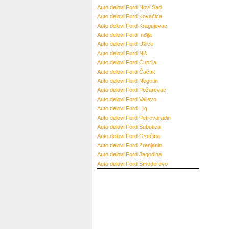
Auto delovi Ford Novi Sad
Auto delovi Ford Kovačica
Auto delovi Ford Kragujevac
Auto delovi Ford Inđija
Auto delovi Ford Užice
Auto delovi Ford Niš
Auto delovi Ford Ćuprija
Auto delovi Ford Čačak
Auto delovi Ford Negotin
Auto delovi Ford Požarevac
Auto delovi Ford Valjevo
Auto delovi Ford Ljig
Auto delovi Ford Petrovaradin
Auto delovi Ford Subotica
Auto delovi Ford Osečina
Auto delovi Ford Zrenjanin
Auto delovi Ford Jagodina
Auto delovi Ford Smederevo