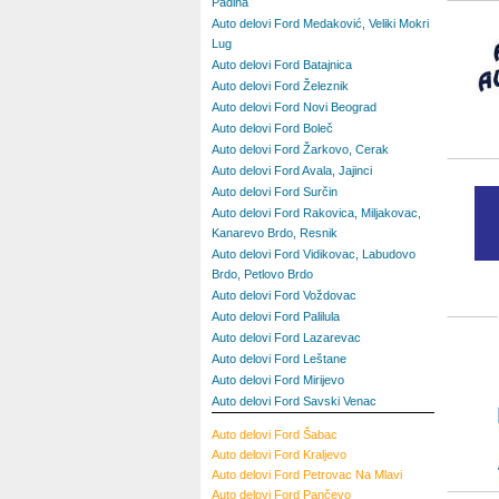
Padina
Auto delovi Ford Medaković, Veliki Mokri
Lug
Auto delovi Ford Batajnica
Auto delovi Ford Železnik
Auto delovi Ford Novi Beograd
Auto delovi Ford Boleč
Auto delovi Ford Žarkovo, Cerak
Auto delovi Ford Avala, Jajinci
Auto delovi Ford Surčin
Auto delovi Ford Rakovica, Miljakovac,
Kanarevo Brdo, Resnik
Auto delovi Ford Vidikovac, Labudovo
Brdo, Petlovo Brdo
Auto delovi Ford Voždovac
Auto delovi Ford Palilula
Auto delovi Ford Lazarevac
Auto delovi Ford Leštane
Auto delovi Ford Mirijevo
Auto delovi Ford Savski Venac
Auto delovi Ford Šabac
Auto delovi Ford Kraljevo
Auto delovi Ford Petrovac Na Mlavi
Auto delovi Ford Pančevo