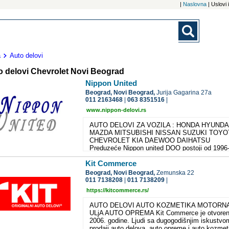
|
Naslovna
| Uslovi
a
Auto delovi
o delovi Chevrolet Novi Beograd
Nippon United
Beograd,
Novi Beograd,
Jurija Gagarina 27a
011 2163468
|
063 8351516
|
www.nippon-delovi.rs
AUTO DELOVI ZA VOZILA : HONDA HYUNDA
MAZDA MITSUBISHI NISSAN SUZUKI TOYO
CHEVROLET KIA DAEWOO DAIHATSU
Preduzeće Nippon united DOO postoji od 1996-
godine i uspešno posluje do danas. Bavi se
Kit Commerce
prodajom i nabavkom rezervnih delova za
japanska i korejska vozila i to NISSAN, TOYO
Beograd,
Novi Beograd,
Zemunska 22
MAZDA, MITSUBISHI, HONDA, SUZUKI,
011 7138208
|
011 7138209
|
HUYNDAI, KIA, DAEWOO... U prilici smo da 
https://kitcommerce.rs/
ponudimo delove najpoznatijih svetskih brendo
za proizvodnju rezervnih delova kao i ulja i ma
AUTO DELOVI AUTO KOZMETIKA MOTORN
proizvođača ELF i Mobil. Ukoliko, potreban
ULjA AUTO OPREMA Kit Commerce je otvore
rezervni deo za Vaš auto nemamo na lageru, u
2006. godine. Ljudi sa dugogodišnjim iskustvo
mogućnosti smo da Vam isti po pristupačnoj ce
prodaji auto delova, auto opreme i auto kozmet