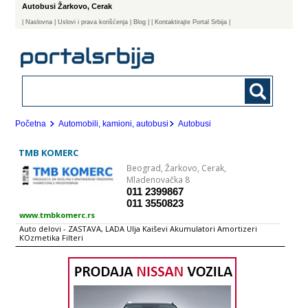
Autobusi Žarkovo, Cerak
|
Naslovna
| Uslovi i prava korišćenja
|
Blog
|
| Kontaktirajte Portal Srbija |
Početna
Automobili, kamioni, autobusi
Autobusi
TMB KOMERC
Beograd,
Žarkovo, Cerak,
Mladenovačka 8
011 2399867
011 3550823
www.tmbkomerc.rs
Auto delovi - ZASTAVA, LADA Ulja Kaiševi Akumulatori Amortizeri
KOzmetika Filteri