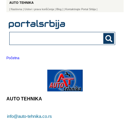
AUTO TEHNIKA
|
Naslovna
| Uslovi i prava korišćenja
|
Blog
|
| Kontaktirajte Portal Srbija |
Početna
AUTO TEHNIKA
info@auto-tehnika.co.rs