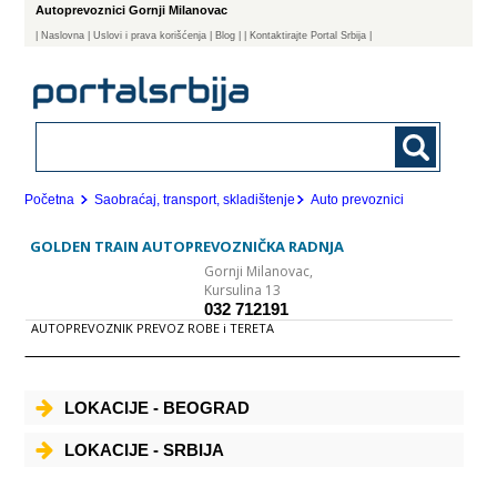
Autoprevoznici Gornji Milanovac
|
Naslovna
| Uslovi i prava korišćenja
|
Blog
|
| Kontaktirajte Portal Srbija |
Početna
Saobraćaj, transport, skladištenje
Auto prevoznici
GOLDEN TRAIN AUTOPREVOZNIČKA RADNJA
Gornji Milanovac,
Kursulina 13
032 712191
AUTOPREVOZNIK PREVOZ ROBE i TERETA
LOKACIJE - BEOGRAD
LOKACIJE - SRBIJA