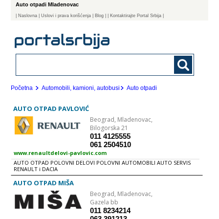
Auto otpadi Mladenovac
|
Naslovna
| Uslovi i prava korišćenja
|
Blog
|
| Kontaktirajte Portal Srbija |
Početna
Automobili, kamioni, autobusi
Auto otpadi
AUTO OTPAD PAVLOVIĆ
Beograd,
Mladenovac,
Bilogorska 21
011 4125555
061 2504510
www.renaultdelovi-pavlovic.com
AUTO OTPAD POLOVNI DELOVI POLOVNI AUTOMOBILI AUTO SERVIS
RENAULT i DACIA
AUTO OTPAD MIŠA
Beograd,
Mladenovac,
Gazela bb
011 8234214
063 391213