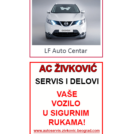
mehanika - auto-elektrika - auto-elektronika - kompletan servis trapa
(vešanje) vozila - remont glave motora - punjenje klime i ostale
specijalizovane usluge. DELOVI Fiat auto servis Jakšić vrši prodaju
originalnih delova uz garanciju kvaliteta i pristupačne cene, za sve
modele automobila iz programa Fiat, Alfa Romeo i Lancia. Vršimo
prodaju i ugradnju polovnih delova, kao i isporuku polovnih delova po
porudžbini. Proizvodi :delovi za redovno održavanje, delovi motora,
trap, delovi kočionog sistema, transmisija (menjač, kvačilo, lamele,
korpe, druk lageri, poluosovine, letva volana, manžetne itd.), električni
sistem (akumulatori, alternatori, sistem za paljenje, osvetljenje,
kablovi, osigurači…), klima i grejanje, alat i pribor... Pružamo svojim
klijentima garanciju na rad i ugrađene delove. RADNO VREME radnim
danima i subotom 09 - 18h nedeljom ne radimo