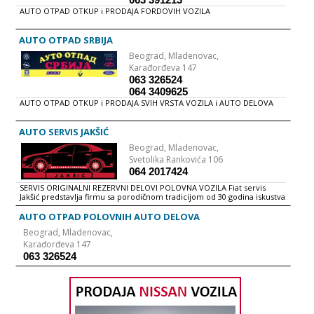
AUTO OTPAD OTKUP i PRODAJA FORDOVIH VOZILA
AUTO OTPAD SRBIJA
Beograd,
Mladenovac,
Karađorđeva 147
063 326524
064 3409625
AUTO OTPAD OTKUP i PRODAJA SVIH VRSTA VOZILA i AUTO DELOVA
AUTO SERVIS JAKŠIĆ
Beograd,
Mladenovac,
Svetolika Rankovića 106
064 2017424
SERVIS ORIGINALNI REZERVNI DELOVI POLOVNA VOZILA Fiat servis
Jakšić predstavlja firmu sa porodičnom tradicijom od 30 godina iskustva
na servisiranju svih modela Fiat vozila. Pored popravki Fiat vozila, u
servisu vršimo popravke vozila iz programa Alfa romeo i Lancia.
AUTO OTPAD POLOVNIH AUTO DELOVA
Kompletna dijagnostika na najsavremenijoj opremi i rad sa originalnim
Beograd,
Mladenovac,
alatima. U servisu vršimo ugradnju originalnih delova za Fiat, Alfa
romeo i Lancia iz prodavnice koja posluje u sklopu servisa. U rekordno
Karađorđeva 147
kratkom roku rešavamo problem nedostajućih delova i servis za vaše
063 326524
vozilo, po sistemu „ključ u ruke“. SERVIS Auto servis Jakšić svojim
kvalitetnim radom predstavlja pouzdanog partnera koji garantuje dug
vek vašeg automobila. U našem servisu možete obaviti pregled vozila i
dijagnostiku svih vrsta kvarova. Dijagnostiku vršimo na
najsavremenijim uređajima. Kod nas možete obaviti sledeće vrste
popravki na vašem vozilu: - redovan servis vozila - veliki servis - auto