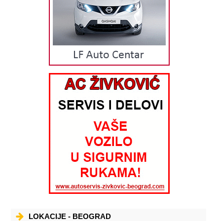
Romeo Mito LANCIA Lancia Y Lancia Delta OVLAŠĆENI SERVISER i DILER
ZA PROGRAM LIMARSKO FARBARSKE USLUGE Limarsko - lakirerski
servis MSD TRADE-a sa približno 500 kvadrata, radionickog prostora
svojim klijentima pruza usluge popravke autolimarije i lakiranja po
najvišim standardima. Servis je opremljen najsavremenijom
opremom i specijalnim alatima prema specifikaciji koje je propisana
za FIAT, ALFA ROMEO i LANCIA, sto uz obučeno osoblje garantuje
vrhunski kvalitet obavljenih radova. Ukoliko su se na površini
karoserija pojavila manja oštećenja, stručnjaci MSD TRADE-a ce ih
uspešno lokalno sanirati farbanjem oštećenog panela ili dela panela,
tako da bude postignuta ujednačenost nijanse originalne boje. Takva
reparacija iziskuje izuzetnu veštinu i obučenost majstora koji je
obezbedjen Fiatovim sistemom internih obuka. MSD TRADE poseduje
najsavremeniju pripremnu stanicu, komoru za lakiranje i ostalu
vrhunsku lakirersku opremu i alate sto uz upotrebu isključivo
najkvalitetnijih boja, lakova i ostalih materijala garantuje kvalitet,
trajnost, visoki sjaj lakiranih povrsina. MSD TRADE-ovi Servisni Savetnici
ce primiti Vaše vozilo i pomoći Vam u komunikaciji sa osiguravajućim
društvima i njihovim proceniteljima. Takodje će Vas posavetovati u
odabiru najpogodnijih načina za popravku vozila i opcija placanja.
Stručnjaci MSD TRADE-a se u potpunosti pridržavaju uputstva za
popravku i stalno se usavršavaju
LOKACIJE - BEOGRAD