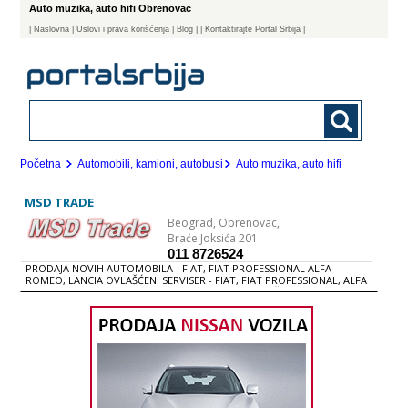
Auto muzika, auto hifi Obrenovac
|
Naslovna
| Uslovi i prava korišćenja
|
Blog
|
| Kontaktirajte Portal Srbija |
Početna
Automobili, kamioni, autobusi
Auto muzika, auto hifi
MSD TRADE
Beograd,
Obrenovac,
Braće Joksića 201
011 8726524
PRODAJA NOVIH AUTOMOBILA - FIAT, FIAT PROFESSIONAL ALFA
ROMEO, LANCIA OVLAŠĆENI SERVISER - FIAT, FIAT PROFESSIONAL, ALFA
ROMEO, LANCIA UVOZ i PRODAJA POLOVNIH PUTNIČKIH i TERETNIH
VOZILA VELEPRODAJA ORIGINALNIH DELOVA MEHANIČARSKE USLUGE
LIMARSKO-FARBARSKE USLUGE UGRADNjA PLINSKIH UREĐAJA AUDIO
OPREMA BALANSIRANjE i MONTIRANjE GUMA ELEKTRIČARSKE USLUGE
REGLAŽA TRAPA TEHNIČKI PREGLED REGISTRACIJA VOZILA MOTORNA
ULjA i AUTO KOZMETIKA ZA PUTNIČKI i TERETNI PROGRAM RENT-A-CAR
PRODAJA NOVIH AUTOMOBILA FIAT Komercijalni program Novi Ducato
Novi Scudo Novi Doblo Fiat Punto Van Fiorino Putnički program Fiat
Punto Classic Grande Punto Fiat Panda Novi Fiat Bravo Novi Fiat Croma
Fiat 500 Fiat Linea ALFA ROMEO Alfa Romeo 147 Alfa Romeo 159 Alfa