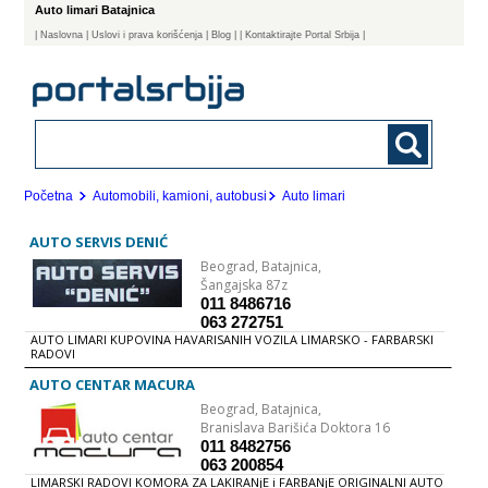
Auto limari Batajnica
|
Naslovna
| Uslovi i prava korišćenja
|
Blog
|
| Kontaktirajte Portal Srbija |
Početna
Automobili, kamioni, autobusi
Auto limari
AUTO SERVIS DENIĆ
Beograd,
Batajnica,
Šangajska 87z
011 8486716
063 272751
AUTO LIMARI KUPOVINA HAVARISANIH VOZILA LIMARSKO - FARBARSKI
RADOVI
AUTO CENTAR MACURA
Beograd,
Batajnica,
Branislava Barišića Doktora 16
011 8482756
063 200854
LIMARSKI RADOVI KOMORA ZA LAKIRANjE i FARBANjE ORIGINALNI AUTO