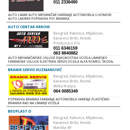
011 2336490
AUTO LIMAR AUTO MEHANIČAR FARBANjE AUTOMOBILA U KOMORI
AUTO LAKIRER POPRAVKA PVC BRANIKA
AUTO CENTAR ARROW
Beograd,
Rakovica, Miljakovac,
Kanarevo Brdo, Resnik,
Prvoboraca 37a
011 6346159
063 8840882
AUTO MEHANIČARSKE USLUGE DIJAGNOSTIKA VOZILA LIMARSKO
FARBARSKE USLUGE ELEKTRIKA SERVIS VOZILA ALFA ROMEO, ŠKODA,
AUDI, FIAT, VW, OPEL, SEAT
BRANIK SERVIS KUZMANOVIĆ
Beograd,
Rakovica, Miljakovac,
Kanarevo Brdo, Resnik,
Miška Kranjca
064 0085349
POPRAVKA BRANIKA FARBANjE AUTOMOBILA VARENjE PLASTIČNIH
BRANIKA RAD NA LIMARIJI VOZILA
BEOPLAST D
Beograd,
Rakovica, Miljakovac,
Kanarevo Brdo, Resnik,
Marička 49