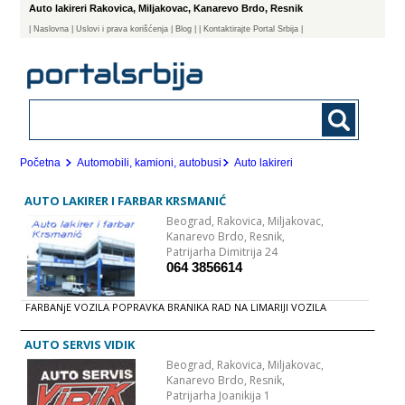
Auto lakireri Rakovica, Miljakovac, Kanarevo Brdo, Resnik
|
Naslovna
| Uslovi i prava korišćenja
|
Blog
|
| Kontaktirajte Portal Srbija |
Početna
Automobili, kamioni, autobusi
Auto lakireri
AUTO LAKIRER I FARBAR KRSMANIĆ
Beograd,
Rakovica, Miljakovac,
Kanarevo Brdo, Resnik,
Patrijarha Dimitrija 24
064 3856614
FARBANjE VOZILA POPRAVKA BRANIKA RAD NA LIMARIJI VOZILA
AUTO SERVIS VIDIK
Beograd,
Rakovica, Miljakovac,
Kanarevo Brdo, Resnik,
Patrijarha Joanikija 1