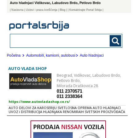
Auto hladnjaci Vidikovac, Labudovo Brdo, Petlovo Brdo
|
Naslovna
| Uslovi i prava korišćenja
|
Blog
|
| Kontaktirajte Portal Srbija |
Početna
Automobili, kamioni, autobusi
Auto hladnjaci
AUTO VLADA SHOP
Beograd,
Vidikovac, Labudovo Brdo,
Petlovo Brdo,
Milorada Draškovića 28
011 2370571
011 2338364
https://www.autovladashop.co.rs/
AUTO DELOVI ZA KAROSERIJU SVETLOSNA OPREMA AUTO HLADNjACI
UVOZ i DISTRIBUCIJA HLADNjAKA RENOMIRAIH SVETSKIH PROIZVOĐAČA
HLADNjACI VODE HLADNjACI KLIME HLADNjACI VAZDUHA (INTERKULERI)
GREJAČI KABINE Naša firma je prva specijalizovana prodavnica na ovim
prostorima koja se bavi sključivo prodajom auto delova za karoseriju,
svetlosnu opremu i auto hladnjaka. Tokom godina trudili smo se da
proširimo asortiman proizvoda, te Vam s ponosom predstavljamo
našu ponudu. SVETLOSNA OPREMA Farovi Farovi za maglu Migavci do