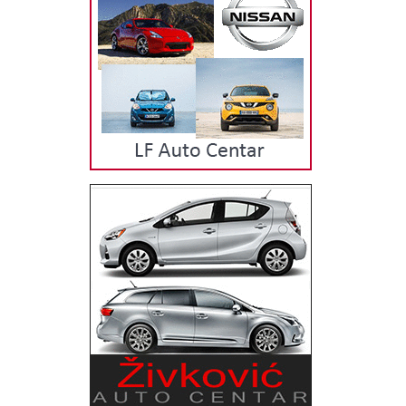
fara Migavci do fara - beli Migavci bočni (migavci u blatobranu) Stop
lampe Stop lampe zatamnjene PLASTIČNI DELOVI Branici Maske
Rešetke branika Spojleri Plastična podkrila Plastični rubovi NOSAČI
VENTILATORA Nosači ventilatora sa motorom Nosači ventilatora bez
motora Usmerivači vazduha AUTO LIMARIJA Haube Blatobrani Vezni
limovi Rubovi Sajtne Limene lajsne Pored navedenih delova za
karoseriju postoji mogućnost naručivanja onih kojih trenutno nema na
lageru, za različite modele automobila, kao i mogućnost isporuke na
kućnu adresu. Osnovana je 1999. i od tada uspešno posluje u svojoj
delatnosti.