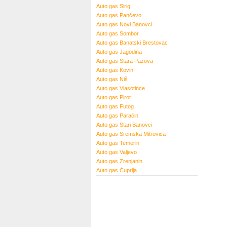
Auto gas
Sirig
Auto gas
Pančevo
Auto gas
Novi Banovci
Auto gas
Sombor
Auto gas
Banatski Brestovac
Auto gas
Jagodina
Auto gas
Stara Pazova
Auto gas
Kovin
Auto gas
Niš
Auto gas
Vlasotince
Auto gas
Pirot
Auto gas
Futog
Auto gas
Paraćin
Auto gas
Stari Banovci
Auto gas
Sremska Mitrovica
Auto gas
Temerin
Auto gas
Valjevo
Auto gas
Zrenjanin
Auto gas
Ćuprija