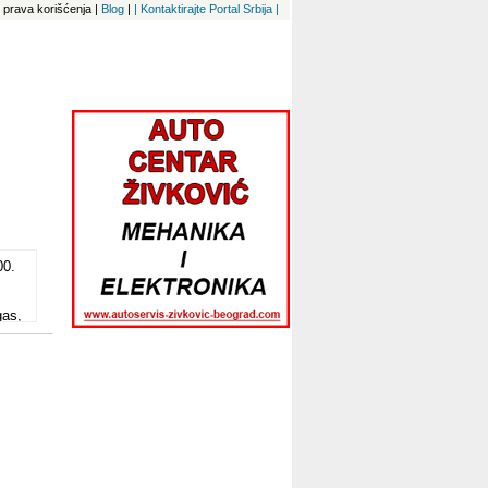
 i prava korišćenja
|
Blog
|
| Kontaktirajte Portal Srbija |
00.
gas,
tu.
LO
0%
o
i
er
as