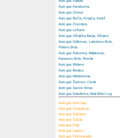
Auto gas Palilula
Auto gas Karaburma
Auto gas Zemun
Auto gas Borča, Krnjača, Kotež
Auto gas Zvezdara
Auto gas Leštane
Auto gas Višnjička Banja, Višnjica
Auto gas Vidikovac, Labudovo Brdo,
Petlovo Brdo
Auto gas Rakovica, Miljakovac,
Kanarevo Brdo, Resnik
Auto gas Mirijevo
Auto gas Banjica
Auto gas Mladenovac
Auto gas Žarkovo, Cerak
Auto gas Savski Venac
Auto gas Kaluđerica, Mali Mokri Lug
Auto gas
Novi Sad
Auto gas
Kragujevac
Auto gas
Subotica
Auto gas
Čačak
Auto gas
Palić
Auto gas
Lapovo
Auto gas
Petrovaradin