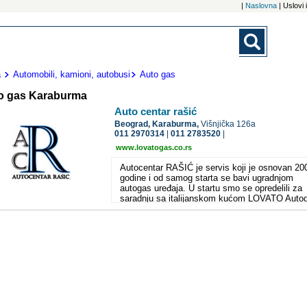
|
Naslovna
| Uslovi
a
Automobili, kamioni, autobusi
Auto gas
o gas Karaburma
Auto centar rašić
Beograd,
Karaburma,
Višnjička 126a
011 2970314
|
011 2783520
|
www.lovatogas.co.rs
Autocentar RAŠIĆ je servis koji je osnovan 20
godine i od samog starta se bavi ugradnjom
autogas uređaja. U startu smo se opredelili za
saradnju sa italijanskom kućom LOVATO Auto
smatrajući njihov uređaj najkvalitetnijim na tržiš
ZAŠTO UGRADITI GASNI UREĐAJ NA VOZI
(prednosti)? Duži radni vek motora od 30% -6
Povećana autonomija vozila za duplo (nekad i
više) Ekonomska strana, cena gasa je trenutn
(stalno) duplo niža od cene benzina, aponekad 
više nego duplo Sa autogasom nece doći do
pojave detonacije koja je vrlo štetna za motor, j
ima oko 104 oktana Ekologija, vozila na autog
zadovoljavaju najstrožije standarde po pitanju