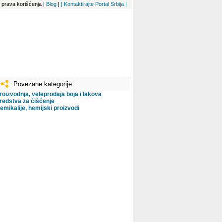
 i prava korišćenja
|
Blog
|
| Kontaktirajte Portal Srbija |
Povezane kategorije:
roizvodnja, veleprodaja boja i lakova
redstva za čišćenje
emikalije, hemijski proizvodi