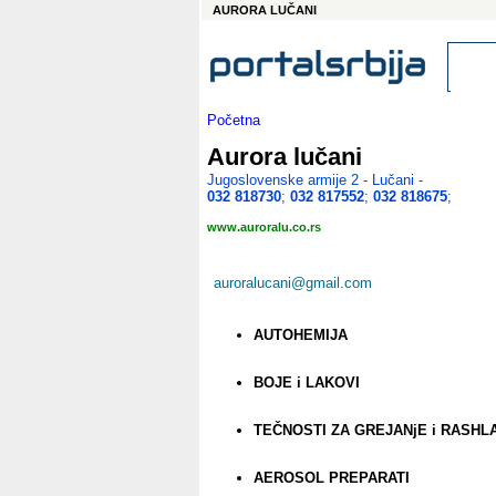
AURORA LUČANI
Početna
Aurora lučani
Jugoslovenske armije 2 - Lučani -
032 818730
;
032 817552
;
032 818675
;
www.auroralu.co.rs
auroralucani@gmail.com
AUTOHEMIJA
BOJE i LAKOVI
TEČNOSTI ZA GREJANjE i RASHL
AEROSOL PREPARATI