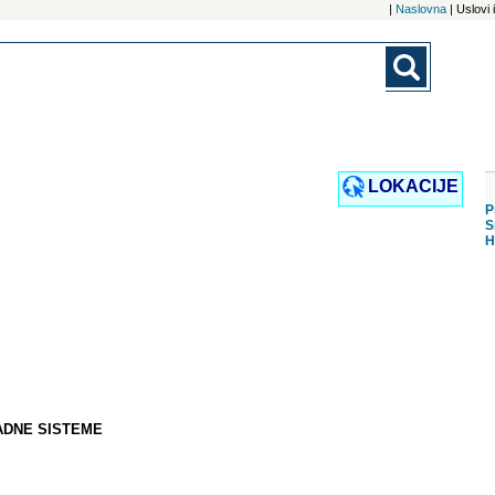
|
Naslovna
| Uslovi
LOKACIJE
P
S
H
ADNE SISTEME